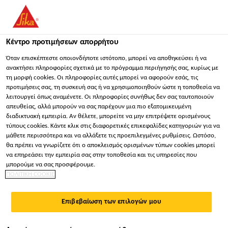
You are accessing "Sika Hellas ΑΒΕΕ", it seems you are
accessing it from "Ηνωμένες Πολιτείες". We have a dedicated
website for your country.
Κέντρο προτιμήσεων απορρήτου
ΠΑΡΑΜΕΊΝΕΤΕ
ΕΠΙΛΈΞΤΕ ΧΏΡΑ
ΣΕ
Όταν επισκέπτεστε οποιονδήποτε ιστότοπο, μπορεί να αποθηκεύσει ή να
ανακτήσει πληροφορίες σχετικά με το πρόγραμμα περιήγησής σας, κυρίως με
τη μορφή cookies. Οι πληροφορίες αυτές μπορεί να αφορούν εσάς, τις
προτιμήσεις σας, τη συσκευή σας ή να χρησιμοποιηθούν ώστε η τοποθεσία να
Sika Hellas ΑΒΕΕ
λειτουργεί όπως αναμένετε. Οι πληροφορίες συνήθως δεν σας ταυτοποιούν
απευθείας, αλλά μπορούν να σας παρέχουν μια πιο εξατομικευμένη
διαδικτυακή εμπειρία. Αν θέλετε, μπορείτε να μην επιτρέψετε ορισμένους
τύπους cookies. Κάντε κλικ στις διαφορετικές επικεφαλίδες κατηγοριών για να
μάθετε περισσότερα και να αλλάξετε τις προεπιλεγμένες ρυθμίσεις. Ωστόσο,
MAIN STADIUM
θα πρέπει να γνωρίζετε ότι ο αποκλεισμός ορισμένων τύπων cookies μπορεί
να επηρεάσει την εμπειρία σας στην τοποθεσία και τις υπηρεσίες που
WORLD GAMES
μπορούμε να σας προσφέρουμε.
ΠΟΛΙΤΙΚΗ COOKIE
Επιβεβαίωση των επιλογών μου