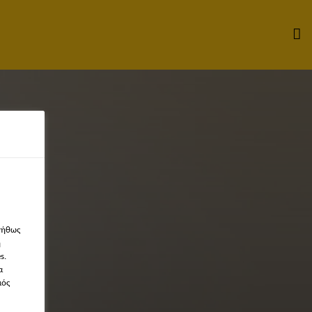
νήθως
η
s.
α
μός