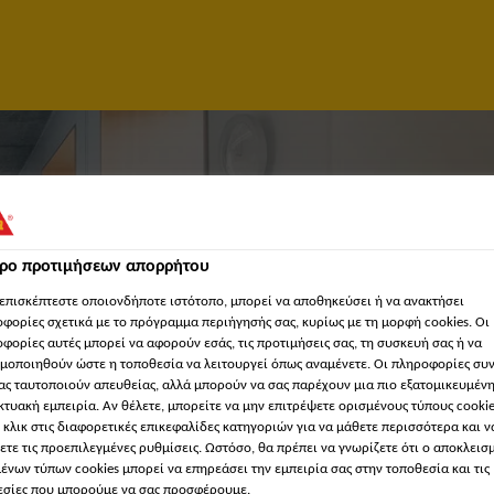
τρο προτιμήσεων απορρήτου
επισκέπτεστε οποιονδήποτε ιστότοπο, μπορεί να αποθηκεύσει ή να ανακτήσει
φορίες σχετικά με το πρόγραμμα περιήγησής σας, κυρίως με τη μορφή cookies. Οι
φορίες αυτές μπορεί να αφορούν εσάς, τις προτιμήσεις σας, τη συσκευή σας ή να
μοποιηθούν ώστε η τοποθεσία να λειτουργεί όπως αναμένετε. Οι πληροφορίες συ
ας ταυτοποιούν απευθείας, αλλά μπορούν να σας παρέχουν μια πιο εξατομικευμέν
κτυακή εμπειρία. Αν θέλετε, μπορείτε να μην επιτρέψετε ορισμένους τύπους cookie
 κλικ στις διαφορετικές επικεφαλίδες κατηγοριών για να μάθετε περισσότερα και ν
OR
ετε τις προεπιλεγμένες ρυθμίσεις. Ωστόσο, θα πρέπει να γνωρίζετε ότι ο αποκλεισ
ένων τύπων cookies μπορεί να επηρεάσει την εμπειρία σας στην τοποθεσία και τις
σίες που μπορούμε να σας προσφέρουμε.