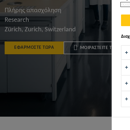
ΠΟΛΙ
Πλήρης απασχόληση
Research
Zürich, Zurich, Switzerland
Διαχ
ΕΦΑΡΜΌΣΤΕ ΤΏΡΑ
ΜΟΙΡΑΣΤΕΊΤΕ ΤΟ