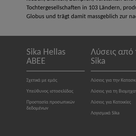
Tochtergesellschaften in 103 Ländern, pro
Globus und trägt damit massgeblich zur na
Sika Hellas
Λύσεις από 
ABEE
Sika
Σχετικά με εμάς
Λύσεις για την Κατασ
Υπεύθυνος ιστοσελίδας
Λύσεις για τη Βιομηχα
Προστασία προσωπικών
Λύσεις για Κατοικίες
δεδομένων
Λογισμικά Sika