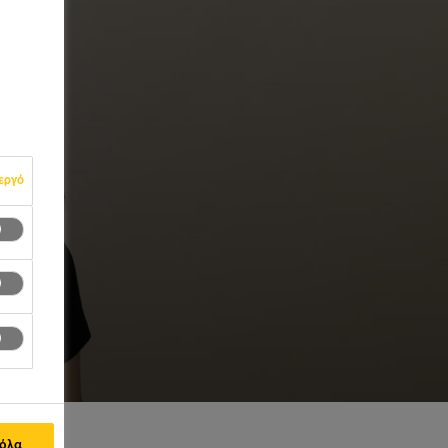
εργό
 όλα