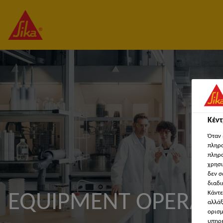
Κέν
Όταν 
πληρο
πληρο
χρησι
δεν σ
διαδι
Κάντε
EQUIPMENT OPERAT
αλλάξ
ορισμ
υπηρε