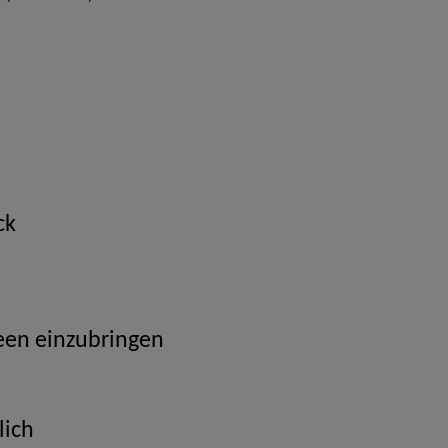
ck
een einzubringen
lich