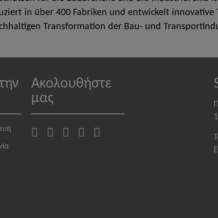
duziert in über 400 Fabriken und entwickelt innovati
chhaltigen Transformation der Bau- und Transportindu
την
Ακολουθήστε
μας
Π
1
κευή
T
νία
E