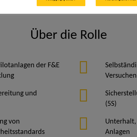
ment Operator
Über die Rolle
Pilotanlagen der F&E
Selbständ
klung
Versuchen
ereitung und
Sicherstel
(5S)
ung von
Unterhalt
rheitsstandards
Anlagen