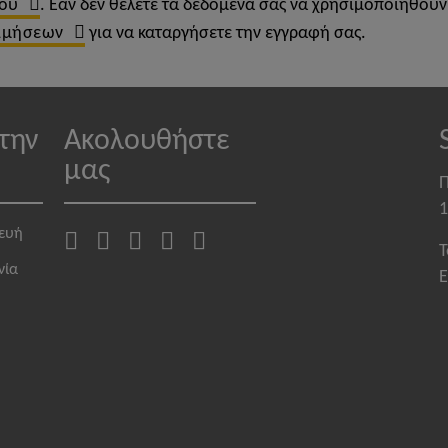
ου
. Εάν δεν θέλετε τα δεδομένα σας να χρησιμοποιηθού
ιμήσεων
για να καταργήσετε την εγγραφή σας.
την
Ακολουθήστε
μας
Π
1
κευή
T
νία
E