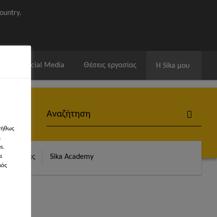
ountry.
ία
Social Media
Θέσεις εργασίας
Η Sika μου
νήθως
η
s.
α
α Αναφοράς
Sika Academy
μός