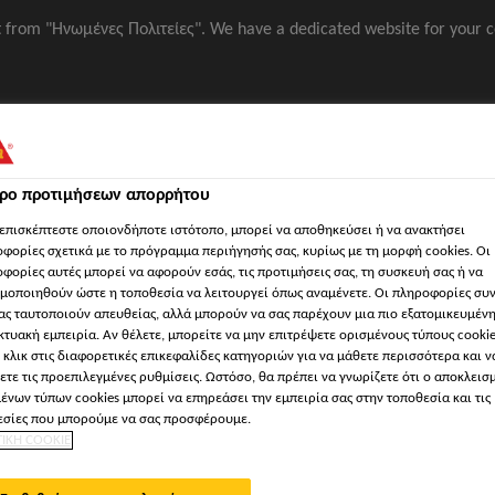
it from "Ηνωμένες Πολιτείες". We have a dedicated website for your c
Φωτοτιμοκατάλογος
Επικοινων
τρο προτιμήσεων απορρήτου
επισκέπτεστε οποιονδήποτε ιστότοπο, μπορεί να αποθηκεύσει ή να ανακτήσει
φορίες σχετικά με το πρόγραμμα περιήγησής σας, κυρίως με τη μορφή cookies. Οι
φορίες αυτές μπορεί να αφορούν εσάς, τις προτιμήσεις σας, τη συσκευή σας ή να
μοποιηθούν ώστε η τοποθεσία να λειτουργεί όπως αναμένετε. Οι πληροφορίες συ
ας ταυτοποιούν απευθείας, αλλά μπορούν να σας παρέχουν μια πιο εξατομικευμέν
κτυακή εμπειρία. Αν θέλετε, μπορείτε να μην επιτρέψετε ορισμένους τύπους cookie
 κλικ στις διαφορετικές επικεφαλίδες κατηγοριών για να μάθετε περισσότερα και ν
ια χώρους κατοικίας
'Eγγραφα
Λογισμικά Sika / ΒΙΜ
'Εργ
ετε τις προεπιλεγμένες ρυθμίσεις. Ωστόσο, θα πρέπει να γνωρίζετε ότι ο αποκλεισ
ένων τύπων cookies μπορεί να επηρεάσει την εμπειρία σας στην τοποθεσία και τις
σίες που μπορούμε να σας προσφέρουμε.
ΤΙΚΗ COOKIE