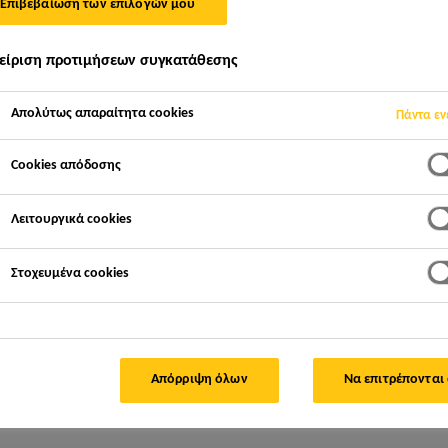
Επιβεβαίωση των επιλογών μου
είριση προτιμήσεων συγκατάθεσης
Απολύτως απαραίτητα cookies
Πάντα εν
Cookies απόδοσης
 και λάβετε τα τελευταία νέα από τον κόσμο τ
Λειτουργικά cookies
με συμπληρώστε τη παρακάτω φόρμα για να λαμβάνετε τις 
Στοχευμένα cookies
Απόρριψη όλων
Να επιτρέπονται