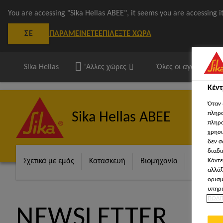
You are accessing "Sika Hellas ΑΒΕΕ", it seems you are accessing 
ΠΑΡΑΜΕΊΝΕΤΕ
ΕΠΙΛΈΞΤΕ ΧΏΡΑ
ΣΕ
Sika Hellas
'Αλλες χώρες
Όλες οι αγορές
Κέν
Όταν 
Sika Hellas ΑΒΕΕ
πληρο
πληρο
χρησι
δεν σ
διαδι
Κάντε
Σχετικά με εμάς
Κατασκευή
Βιομηχανία
Λύσεις γ
αλλάξ
ορισμ
υπηρε
ΠΟΛΙ
NEWSLETTER