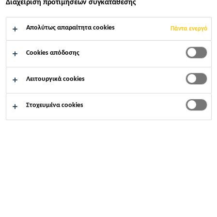
Διαχείριση προτιμήσεων συγκατάθεσης
Κατασκευή
SikaSmart City
Μπαλκόνι / Βεράντα
Απολύτως απαραίτητα cookies
Πάντα ενεργό
Cookies απόδοσης
Επιλέξτε σημείο
Λειτουργικά cookies
ενδιαφέροντος
Στοχευμένα cookies
1
7
5
8
6
4
2
3