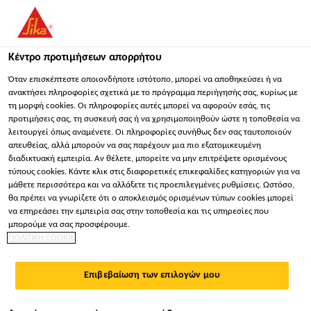
You are accessing "Sika Hellas ΑΒΕΕ", it seems you are
accessing it from "Ηνωμένες Πολιτείες". We have a dedicated
website for your country.
Κέντρο προτιμήσεων απορρήτου
ΠΑΡΑΜΕΊΝΕΤΕ
ΕΠΙΛΈΞΤΕ ΧΏΡΑ
ΣΕ
Όταν επισκέπτεστε οποιονδήποτε ιστότοπο, μπορεί να αποθηκεύσει ή να
ανακτήσει πληροφορίες σχετικά με το πρόγραμμα περιήγησής σας, κυρίως με
τη μορφή cookies. Οι πληροφορίες αυτές μπορεί να αφορούν εσάς, τις
προτιμήσεις σας, τη συσκευή σας ή να χρησιμοποιηθούν ώστε η τοποθεσία να
Sika Hellas ΑΒΕΕ
λειτουργεί όπως αναμένετε. Οι πληροφορίες συνήθως δεν σας ταυτοποιούν
απευθείας, αλλά μπορούν να σας παρέχουν μια πιο εξατομικευμένη
διαδικτυακή εμπειρία. Αν θέλετε, μπορείτε να μην επιτρέψετε ορισμένους
τύπους cookies. Κάντε κλικ στις διαφορετικές επικεφαλίδες κατηγοριών για να
μάθετε περισσότερα και να αλλάξετε τις προεπιλεγμένες ρυθμίσεις. Ωστόσο,
ΜΠΑΛΚΌΝΙ /
θα πρέπει να γνωρίζετε ότι ο αποκλεισμός ορισμένων τύπων cookies μπορεί
να επηρεάσει την εμπειρία σας στην τοποθεσία και τις υπηρεσίες που
ΒΕΡΆΝΤΑ
μπορούμε να σας προσφέρουμε.
ΠΟΛΙΤΙΚΗ COOKIE
Επιβεβαίωση των επιλογών μου