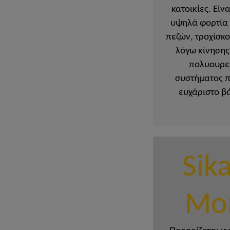
κατοικίες. Είν
υψηλά φορτία 
πεζών, τροχίσκ
λόγω κίνησης
πολυουρεθ
συστήματος π
ευχάριστο β
Sik
Mo