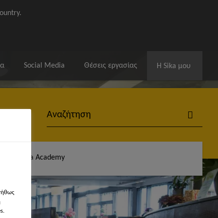
ountry.
ία
Social Media
Θέσεις εργασίας
Η Sika μου
άς
Sika Academy
νήθως
η
s.