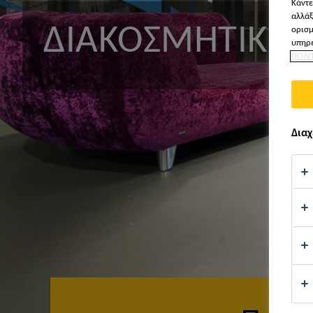
Κάντε
αλλάξ
ΔΙΑΚΟΣΜΗΤΙΚΆ 
ορισμ
υπηρε
ΠΟΛΙ
Διαχ