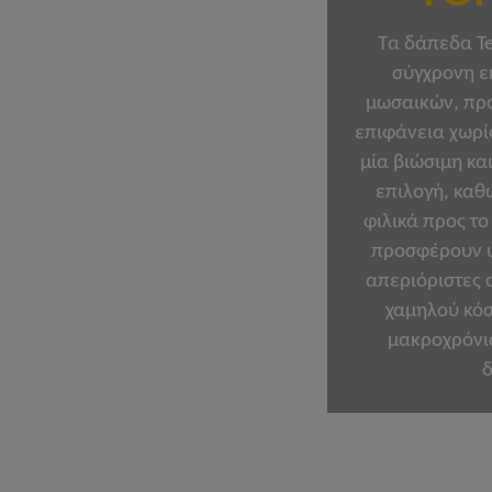
Τα δάπεδα Te
σύγχρονη ε
μωσαικών, προ
επιφάνεια χωρί
μία βιώσιμη κα
επιλογή, καθ
φιλικά προς τ
προσφέρουν υ
απεριόριστες 
χαμηλού κόσ
μακροχρόνια