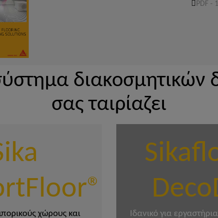
PDF - 
 σύστημα διακοσμητικών
σας ταιρίαζει
Sika
Sikafl
rtFloor®
Deco
εμπορικούς χώρους και
Ιδανικό για εργαστήρια