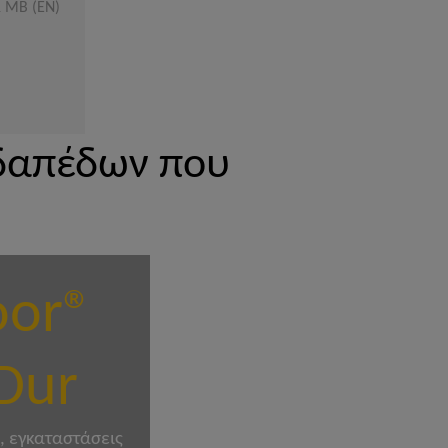
1 MB (EN)
 δαπέδων που
oor®
Dur
, εγκαταστάσεις