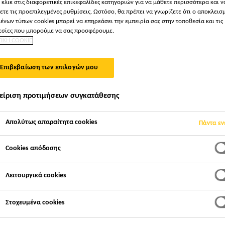
 κλικ στις διαφορετικές επικεφαλίδες κατηγοριών για να μάθετε περισσότερα και ν
ετε τις προεπιλεγμένες ρυθμίσεις. Ωστόσο, θα πρέπει να γνωρίζετε ότι ο αποκλεισ
ΔΆΠΕΔΑ
ένων τύπων cookies μπορεί να επηρεάσει την εμπειρία σας στην τοποθεσία και τις
σίες που μπορούμε να σας προσφέρουμε.
ΤΙΚΗ COOKIE
Επιβεβαίωση των επιλογών μου
είριση προτιμήσεων συγκατάθεσης
Απολύτως απαραίτητα cookies
Πάντα εν
Cookies απόδοσης
Λειτουργικά cookies
Στοχευμένα cookies