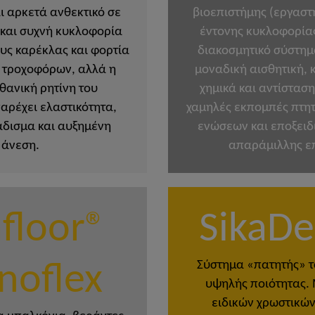
αι αρκετά ανθεκτικό σε
βιοεπιστήμης (εργαστή
και συχνή κυκλοφορία
έντονης κυκλοφορίας
ους καρέκλας και φορτία
διακοσμητικό σύστη
 τροχοφόρων, αλλά η
μοναδική αισθητική, 
ανική ρητίνη του
χημικά και αντίσταση
αρέχει ελαστικότητα,
χαμηλές εκπομπές πτη
άδισμα και αυξημένη
ενώσεων και εποξειδ
άνεση.
απαράμιλλης ε
afloor®
SikaDe
Σύστημα «πατητής» τ
noflex
υψηλής ποιότητας.
ειδικών χρωστικών