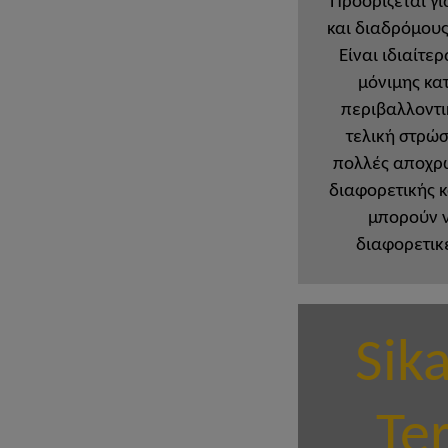
Προορίζεται γ
και διαδρόμους
Είναι ιδιαίτε
μόνιμης κα
περιβαλλοντι
τελική στρώσ
πολλές αποχρώ
διαφορετικής 
μπορούν 
διαφορετικ
Sik
Te