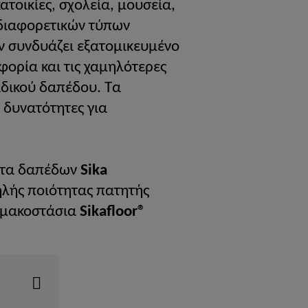
ατοικίες, σχολεία, μουσεία,
 διαφορετικών τύπων
ν συνδυάζει εξατομικευμένο
φορία και τις χαμηλότερες
αδικού δαπέδου. Τα
 δυνατότητες για
ματα δαπέδων
Sika
λής ποιότητας πατητής
λιμακοστάσια
Sikafloor®