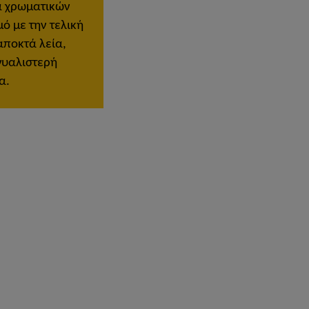
 χρωματικών
ό με την τελική
αποκτά λεία,
γυαλιστερή
α.