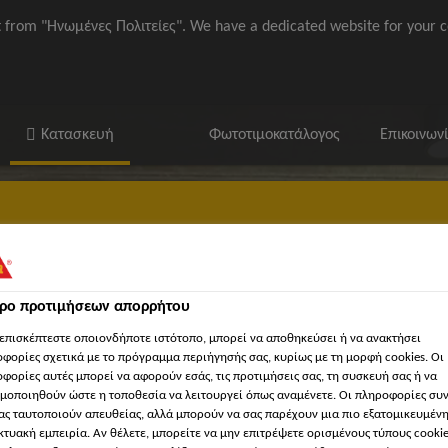
it from "Ηνωμένες Πολιτείες". We have a dedicated website for your c
Κατασκευή
Φωτοτιμοκατάλογος
Επικοινων
τρο προτιμήσεων απορρήτου
ika / ΒΙΜ
'Εγγραφα
Βρείτε κατάστημα Sika
'Εργα Αναφορ
επισκέπτεστε οποιονδήποτε ιστότοπο, μπορεί να αποθηκεύσει ή να ανακτήσει
φορίες σχετικά με το πρόγραμμα περιήγησής σας, κυρίως με τη μορφή cookies. Οι
φορίες αυτές μπορεί να αφορούν εσάς, τις προτιμήσεις σας, τη συσκευή σας ή να
μοποιηθούν ώστε η τοποθεσία να λειτουργεί όπως αναμένετε. Οι πληροφορίες συ
ας ταυτοποιούν απευθείας, αλλά μπορούν να σας παρέχουν μια πιο εξατομικευμέν
κτυακή εμπειρία. Αν θέλετε, μπορείτε να μην επιτρέψετε ορισμένους τύπους cookie