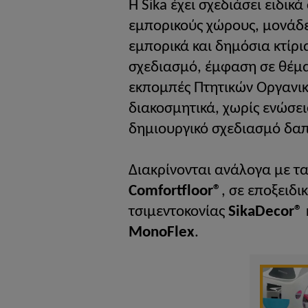
Η Sika έχει σχεδιάσει ειδι
εμπορικούς χώρους, μονάδ
εμπορικά και δημόσια κτίρ
σχεδιασμό, έμφαση σε θέματ
εκπομπές Πτητικών Οργανικ
διακοσμητικά, χωρίς ενώσε
δημιουργικό σχεδιασμό δα
Διακρίνονται ανάλογα με 
Comfortfloor®
, σε εποξειδ
τσιμεντοκονίας
SikaDecor®
MonoFlex
.