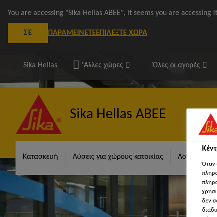
You are accessing "Sika Hellas ΑΒΕΕ", it seems you are accessing 
ΠΑΡΑΜΕΊΝΕΤΕ
ΕΠΙΛΈΞΤΕ ΧΏΡΑ
ΣΕ
Sika Hellas
'Αλλες χώρες
Όλες οι αγορές
Sika Hellas ΑΒΕΕ
Κέν
Κατασκευή
Λύσεις για χώρους κατοικίας
Λογισμικά S
Όταν 
πληρο
πληρο
χρησι
δεν σ
διαδι