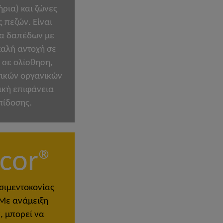
ρια) και ζώνες
 πεζών. Είναι
μα δαπέδων με
καλή αντοχή σε
 σε ολίσθηση,
τικών οργανικών
ική επιφάνεια
πίδοσης.
cor®
σιμεντοκονίας
 Με ανάμειξη
, μπορεί να