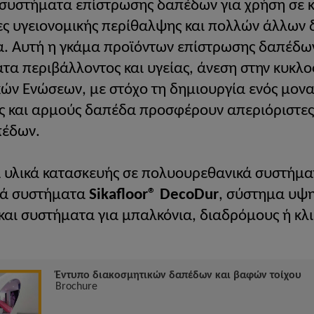
κά συστήματα επίστρωσης δαπέδων για χρήση σε κ
ες υγειονομικής περίθαλψης και πολλών άλλων
ια. Αυτή η γκάμα προϊόντων επίστρωσης δαπέδω
α περιβάλλοντος και υγείας, άνεση στην κυκλο
ών Ενώσεων, με στόχο τη δημιουργία ενός μον
ις και αρμούς δαπέδα προσφέρουν απεριόριστες
πέδων.
τα υλικά κατασκευής σε πολυουρεθανικά συστή
ικά συστήματα
Sikafloor® DecoDur
, σύστημα υψη
και συστήματα για μπαλκόνια, διαδρόμους ή κ
Έντυπο διακοσμητικών δαπέδων και βαφών τοίχου
Brochure