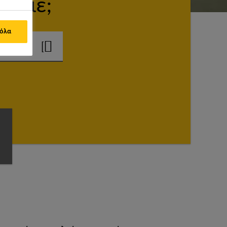
ουμε;
 όλα