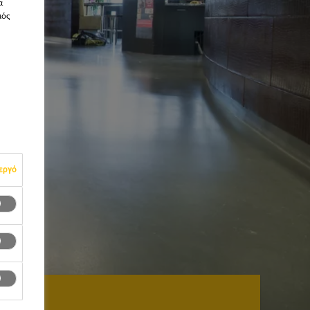
α
μός
εργό