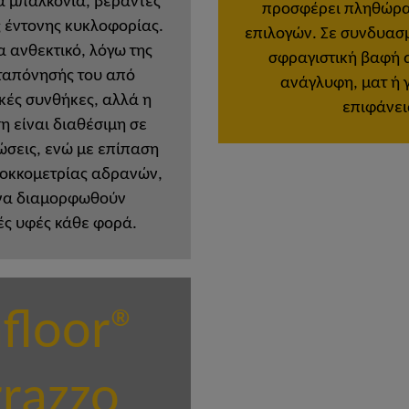
ια μπαλκόνια, βεράντες
προσφέρει πληθώρα
 έντονης κυκλοφορίας.
επιλογών. Σε συνδυασμ
ρα ανθεκτικό, λόγω της
σφραγιστική βαφή 
ταπόνησής του από
ανάγλυφη, ματ ή 
κές συνθήκες, αλλά η
επιφάνει
η είναι διαθέσιμη σε
σεις, ενώ με επίπαση
κοκκομετρίας αδρανών,
να διαμορφωθούν
ές υφές κάθε φορά.
afloor®
rrazzo