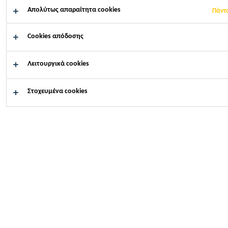
Απολύτως απαραίτητα cookies
Πάντ
Cookies απόδοσης
Πως μπορούμε να σας
Λειτουργικά cookies
βοηθήσουμε;
Στοχευμένα cookies
Κατεβάστε
Επικοινωνή
έγγραφα
μαζί μας