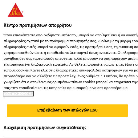
You are accessing "Sika Hellas ΑΒΕΕ", it seems you are accessing i
"Ηνωμένες Πολιτείες". We have a dedicated website for your count
Κέντρο προτιμήσεων απορρήτου
ΠΑΡΑΜΕΊΝΕΤΕ
ΕΠΙΛΈΞΤΕ ΧΏΡΑ
ΣΕ
Όταν επισκέπτεστε οποιονδήποτε ιστότοπο, μπορεί να αποθηκεύσει ή να ανακτή
πληροφορίες σχετικά με το πρόγραμμα περιήγησής σας, κυρίως με τη μορφή cook
πληροφορίες αυτές μπορεί να αφορούν εσάς, τις προτιμήσεις σας, τη συσκευή σα
Sika Hellas ΑΒΕΕ
χρησιμοποιηθούν ώστε η τοποθεσία να λειτουργεί όπως αναμένετε. Οι πληροφο
συνήθως δεν σας ταυτοποιούν απευθείας, αλλά μπορούν να σας παρέχουν μια π
εξατομικευμένη διαδικτυακή εμπειρία. Αν θέλετε, μπορείτε να μην επιτρέψετε 
τύπους cookies. Κάντε κλικ στις διαφορετικές επικεφαλίδες κατηγοριών για να μ
περισσότερα και να αλλάξετε τις προεπιλεγμένες ρυθμίσεις. Ωστόσο, θα πρέπει 
γνωρίζετε ότι ο αποκλεισμός ορισμένων τύπων cookies μπορεί να επηρεάσει την
ΣΎΣΤΗΜΑ
σας στην τοποθεσία και τις υπηρεσίες που μπορούμε να σας προσφέρουμε.
ΠΟΛΙΤΙΚΗ COOKIE
ΕΞΩΤΕΡΙΚΉΣ
Επιβεβαίωση των επιλογών μου
ΘΕΡΜΟΜΌΝΩΣΗΣ
Διαχείριση προτιμήσεων συγκατάθεσης