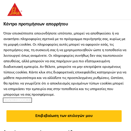
You are accessing "Sika Hellas ΑΒΕΕ", it seems you are
accessing it from "Ηνωμένες Πολιτείες". We have a dedicated
website for your country.
Κέντρο προτιμήσεων απορρήτου
ΠΑΡΑΜΕΊΝΕΤΕ
ΕΠΙΛΈΞΤΕ ΧΏΡΑ
ΣΕ
Όταν επισκέπτεστε οποιονδήποτε ιστότοπο, μπορεί να αποθηκεύσει ή να
ανακτήσει πληροφορίες σχετικά με το πρόγραμμα περιήγησής σας, κυρίως με
τη μορφή cookies. Οι πληροφορίες αυτές μπορεί να αφορούν εσάς, τις
προτιμήσεις σας, τη συσκευή σας ή να χρησιμοποιηθούν ώστε η τοποθεσία να
Sika Hellas ΑΒΕΕ
λειτουργεί όπως αναμένετε. Οι πληροφορίες συνήθως δεν σας ταυτοποιούν
απευθείας, αλλά μπορούν να σας παρέχουν μια πιο εξατομικευμένη
διαδικτυακή εμπειρία. Αν θέλετε, μπορείτε να μην επιτρέψετε ορισμένους
τύπους cookies. Κάντε κλικ στις διαφορετικές επικεφαλίδες κατηγοριών για να
μάθετε περισσότερα και να αλλάξετε τις προεπιλεγμένες ρυθμίσεις. Ωστόσο,
θα πρέπει να γνωρίζετε ότι ο αποκλεισμός ορισμένων τύπων cookies μπορεί
ΛΟΓΙΣΜΙΚΌ
να επηρεάσει την εμπειρία σας στην τοποθεσία και τις υπηρεσίες που
μπορούμε να σας προσφέρουμε.
ΠΟΛΙΤΙΚΗ COOKIE
ΥΠΟΛΟΓΙΣΜΟΎ
Επιβεβαίωση των επιλογών μου
ΔΟΣΟΛΟΓΊΑΣ