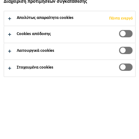
Διαχείριση προτιμήσεων συγκατάθεσης
Κατασκευή
SikaSmart City
Κουζίνα
Απολύτως απαραίτητα cookies
Πάντα ενεργό
Cookies απόδοσης
Επιλέξτε σημείο
Λειτουργικά cookies
ενδιαφέροντος
Στοχευμένα cookies
8