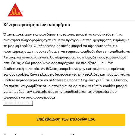
You are accessing "Sika Hellas ΑΒΕΕ", it seems you are
accessing it from "Ηνωμένες Πολιτείες". We have a dedicated
website for your country.
Κέντρο προτιμήσεων απορρήτου
ΠΑΡΑΜΕΊΝΕΤΕ
ΕΠΙΛΈΞΤΕ ΧΏΡΑ
ΣΕ
Όταν επισκέπτεστε οποιονδήποτε ιστότοπο, μπορεί να αποθηκεύσει ή να
ανακτήσει πληροφορίες σχετικά με το πρόγραμμα περιήγησής σας, κυρίως με
τη μορφή cookies. Οι πληροφορίες αυτές μπορεί να αφορούν εσάς, τις
προτιμήσεις σας, τη συσκευή σας ή να χρησιμοποιηθούν ώστε η τοποθεσία να
Sika Hellas ΑΒΕΕ
λειτουργεί όπως αναμένετε. Οι πληροφορίες συνήθως δεν σας ταυτοποιούν
απευθείας, αλλά μπορούν να σας παρέχουν μια πιο εξατομικευμένη
διαδικτυακή εμπειρία. Αν θέλετε, μπορείτε να μην επιτρέψετε ορισμένους
τύπους cookies. Κάντε κλικ στις διαφορετικές επικεφαλίδες κατηγοριών για να
μάθετε περισσότερα και να αλλάξετε τις προεπιλεγμένες ρυθμίσεις. Ωστόσο,
ΚΟΥΖΊΝΑ
θα πρέπει να γνωρίζετε ότι ο αποκλεισμός ορισμένων τύπων cookies μπορεί
να επηρεάσει την εμπειρία σας στην τοποθεσία και τις υπηρεσίες που
μπορούμε να σας προσφέρουμε.
ΠΟΛΙΤΙΚΗ COOKIE
Επιβεβαίωση των επιλογών μου