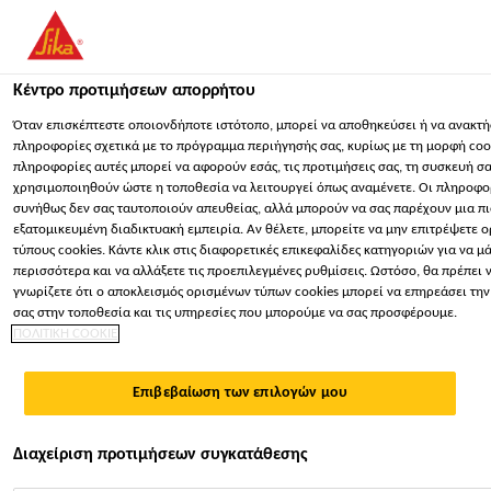
You are accessing "Sika Hellas ΑΒΕΕ", it seems you are accessing i
"Ηνωμένες Πολιτείες". We have a dedicated website for your count
Κέντρο προτιμήσεων απορρήτου
ΠΑΡΑΜΕΊΝΕΤΕ
ΕΠΙΛΈΞΤΕ ΧΏΡΑ
ΣΕ
Όταν επισκέπτεστε οποιονδήποτε ιστότοπο, μπορεί να αποθηκεύσει ή να ανακτή
πληροφορίες σχετικά με το πρόγραμμα περιήγησής σας, κυρίως με τη μορφή cook
πληροφορίες αυτές μπορεί να αφορούν εσάς, τις προτιμήσεις σας, τη συσκευή σα
Sika Hellas ΑΒΕΕ
χρησιμοποιηθούν ώστε η τοποθεσία να λειτουργεί όπως αναμένετε. Οι πληροφο
συνήθως δεν σας ταυτοποιούν απευθείας, αλλά μπορούν να σας παρέχουν μια π
εξατομικευμένη διαδικτυακή εμπειρία. Αν θέλετε, μπορείτε να μην επιτρέψετε 
τύπους cookies. Κάντε κλικ στις διαφορετικές επικεφαλίδες κατηγοριών για να μ
περισσότερα και να αλλάξετε τις προεπιλεγμένες ρυθμίσεις. Ωστόσο, θα πρέπει 
γνωρίζετε ότι ο αποκλεισμός ορισμένων τύπων cookies μπορεί να επηρεάσει την
ΠΡΌΣΜΙΚΤΑ
σας στην τοποθεσία και τις υπηρεσίες που μπορούμε να σας προσφέρουμε.
ΠΟΛΙΤΙΚΗ COOKIE
ΚΟΝΙΑΜΆΤΩΝ
Επιβεβαίωση των επιλογών μου
Διαχείριση προτιμήσεων συγκατάθεσης