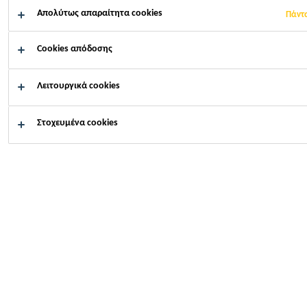
Απολύτως απαραίτητα cookies
Πάντ
Πώς μπορούμε να σας
Cookies απόδοσης
βοηθήσουμε;
Λειτουργικά cookies
Στοχευμένα cookies
Κατεβάστε
Επικοινωνή
έγγραφα
μαζί μας
Κατασκευή
...
Πρόσμικτα κονιαμάτων