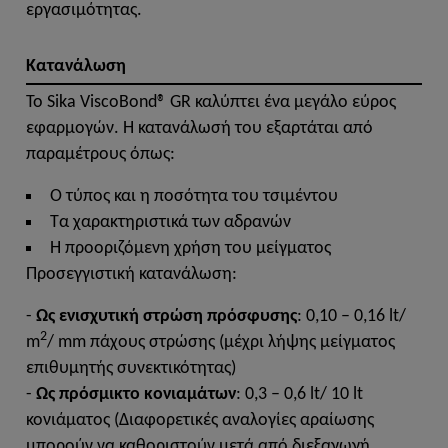
εργασιμότητας.
Κατανάλωση
Το Sika ViscoBond® GR καλύπτει ένα μεγάλο εύρος
εφαρμογών. Η κατανάλωσή του εξαρτάται από
παραμέτρους όπως:
Ο τύπος και η ποσότητα του τσιμέντου
Τα χαρακτηριστικά των αδρανών
Η προοριζόμενη χρήση του μείγματος
Προσεγγιστική κατανάλωση:
-
Ως ενισχυτική στρώση πρόσφυσης
: 0,10 – 0,16 lt/
2
m
/ mm πάχους στρώσης (μέχρι λήψης μείγματος
επιθυμητής συνεκτικότητας)
-
Ως πρόσμικτο κονιαμάτων
: 0,3 – 0,6 lt/ 10 lt
κονιάματος (Διαφορετικές αναλογίες αραίωσης
μπορούν να καθοριστούν μετά από διεξαγωγή