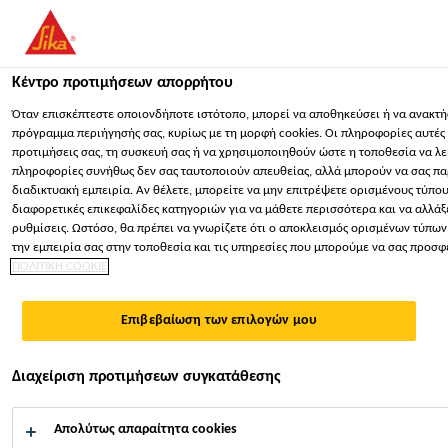
You are accessing "Sika Hellas ΑΒΕΕ", it seems you are accessing 
Πολιτείες". We have a dedicated website for your country.
Κέντρο προτιμήσεων απορρήτου
ΠΑΡΑΜΕΊΝΕΤΕ
ΕΠΙΛΈΞΤΕ ΧΏΡΑ
ΣΕ
Κατασκευή
...
Sika ViscoBond® GR
Όταν επισκέπτεστε οποιονδήποτε ιστότοπο, μπορεί να αποθηκεύσει ή να ανακτή
πρόγραμμα περιήγησής σας, κυρίως με τη μορφή cookies. Οι πληροφορίες αυτές 
προτιμήσεις σας, τη συσκευή σας ή να χρησιμοποιηθούν ώστε η τοποθεσία να λε
Sika Hellas ΑΒΕΕ
πληροφορίες συνήθως δεν σας ταυτοποιούν απευθείας, αλλά μπορούν να σας πα
διαδικτυακή εμπειρία. Αν θέλετε, μπορείτε να μην επιτρέψετε ορισμένους τύπους
διαφορετικές επικεφαλίδες κατηγοριών για να μάθετε περισσότερα και να αλλάξ
Sika ViscoBond®
ρυθμίσεις. Ωστόσο, θα πρέπει να γνωρίζετε ότι ο αποκλεισμός ορισμένων τύπων
την εμπειρία σας στην τοποθεσία και τις υπηρεσίες που μπορούμε να σας προσ
ΠΟΛΙΤΙΚΗ COOKIE
GR
Επιβεβαίωση των επιλογών μου
ΕΝΙΣΧΥΤΙΚΟ ΠΡΟΣΦΥΣΗΣ ΝΕΑΣ ΓΕΝΙΑΣ ΚΑΙ
ΠΡΟΣΜΙΚΤΟ ΓΙΑ ΚΟΝΙΑΜΑ ΚΑΙ ΣΚΥΡΟΔΕΜΑ
Διαχείριση προτιμήσεων συγκατάθεσης
Το Sika ViscoBond® GR είναι συμπυκνωμένο υγρό
Απολύτως απαραίτητα cookies
πρόσμικτο, σχεδιασμένο για χρήση ως ενισχυτικό