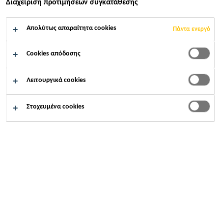
Διαχείριση προτιμήσεων συγκατάθεσης
Κατασκευή
...
Μεμβράνες στεγανοποίησης
Απολύτως απαραίτητα cookies
Πάντα ενεργό
Cookies απόδοσης
Λειτουργικά cookies
Υγρή ή προδιαμορφωμένη μεμβράνη
στεγανοποίησης κάτω από πλακάκια,
Στοχευμένα cookies
πιστοποιημένες σύμφωνα με ETAG 022.