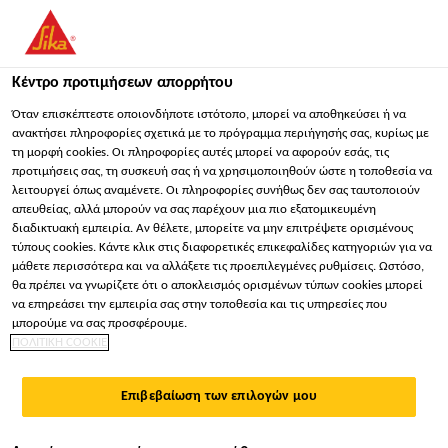
You are accessing "Sika Hellas ΑΒΕΕ", it seems you are
accessing it from "Ηνωμένες Πολιτείες". We have a dedicated
website for your country.
Κέντρο προτιμήσεων απορρήτου
ΠΑΡΑΜΕΊΝΕΤΕ
ΕΠΙΛΈΞΤΕ ΧΏΡΑ
ΣΕ
Όταν επισκέπτεστε οποιονδήποτε ιστότοπο, μπορεί να αποθηκεύσει ή να
ανακτήσει πληροφορίες σχετικά με το πρόγραμμα περιήγησής σας, κυρίως με
τη μορφή cookies. Οι πληροφορίες αυτές μπορεί να αφορούν εσάς, τις
προτιμήσεις σας, τη συσκευή σας ή να χρησιμοποιηθούν ώστε η τοποθεσία να
Sika Hellas ΑΒΕΕ
λειτουργεί όπως αναμένετε. Οι πληροφορίες συνήθως δεν σας ταυτοποιούν
απευθείας, αλλά μπορούν να σας παρέχουν μια πιο εξατομικευμένη
διαδικτυακή εμπειρία. Αν θέλετε, μπορείτε να μην επιτρέψετε ορισμένους
τύπους cookies. Κάντε κλικ στις διαφορετικές επικεφαλίδες κατηγοριών για να
μάθετε περισσότερα και να αλλάξετε τις προεπιλεγμένες ρυθμίσεις. Ωστόσο,
θα πρέπει να γνωρίζετε ότι ο αποκλεισμός ορισμένων τύπων cookies μπορεί
ΜΕΜΒΡΆΝΕΣ
να επηρεάσει την εμπειρία σας στην τοποθεσία και τις υπηρεσίες που
μπορούμε να σας προσφέρουμε.
ΠΟΛΙΤΙΚΗ COOKIE
ΣΤΕΓΑΝΟΠΟΊΗΣΗΣ
Επιβεβαίωση των επιλογών μου