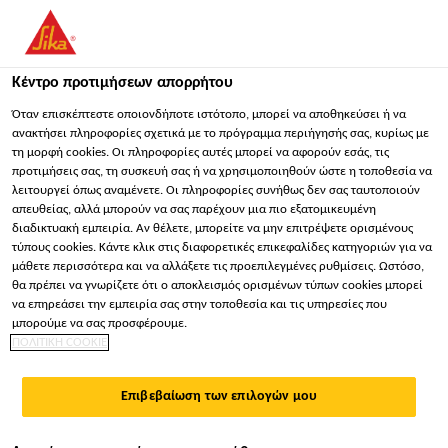
You are accessing "Sika Hellas ΑΒΕΕ", it seems you are
accessing it from "Ηνωμένες Πολιτείες". We have a dedicated
website for your country.
Κέντρο προτιμήσεων απορρήτου
ΠΑΡΑΜΕΊΝΕΤΕ
ΕΠΙΛΈΞΤΕ ΧΏΡΑ
ΣΕ
Όταν επισκέπτεστε οποιονδήποτε ιστότοπο, μπορεί να αποθηκεύσει ή να
ανακτήσει πληροφορίες σχετικά με το πρόγραμμα περιήγησής σας, κυρίως με
τη μορφή cookies. Οι πληροφορίες αυτές μπορεί να αφορούν εσάς, τις
προτιμήσεις σας, τη συσκευή σας ή να χρησιμοποιηθούν ώστε η τοποθεσία να
Sika Hellas ΑΒΕΕ
λειτουργεί όπως αναμένετε. Οι πληροφορίες συνήθως δεν σας ταυτοποιούν
απευθείας, αλλά μπορούν να σας παρέχουν μια πιο εξατομικευμένη
διαδικτυακή εμπειρία. Αν θέλετε, μπορείτε να μην επιτρέψετε ορισμένους
τύπους cookies. Κάντε κλικ στις διαφορετικές επικεφαλίδες κατηγοριών για να
μάθετε περισσότερα και να αλλάξετε τις προεπιλεγμένες ρυθμίσεις. Ωστόσο,
ΕΤΑΙΡΙΚΌ ΠΡΟΦΊΛ
θα πρέπει να γνωρίζετε ότι ο αποκλεισμός ορισμένων τύπων cookies μπορεί
να επηρεάσει την εμπειρία σας στην τοποθεσία και τις υπηρεσίες που
SIKA HELLAS ABEE
μπορούμε να σας προσφέρουμε.
ΠΟΛΙΤΙΚΗ COOKIE
Επιβεβαίωση των επιλογών μου