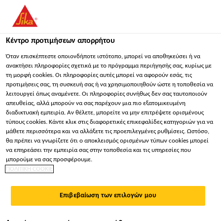
You are accessing "Sika Hellas ΑΒΕΕ", it seems you are
accessing it from "Ηνωμένες Πολιτείες". We have a dedicated
website for your country.
Κέντρο προτιμήσεων απορρήτου
ΠΑΡΑΜΕΊΝΕΤΕ
ΕΠΙΛΈΞΤΕ ΧΏΡΑ
ΣΕ
Όταν επισκέπτεστε οποιονδήποτε ιστότοπο, μπορεί να αποθηκεύσει ή να
ανακτήσει πληροφορίες σχετικά με το πρόγραμμα περιήγησής σας, κυρίως με
τη μορφή cookies. Οι πληροφορίες αυτές μπορεί να αφορούν εσάς, τις
προτιμήσεις σας, τη συσκευή σας ή να χρησιμοποιηθούν ώστε η τοποθεσία να
Sika Hellas ΑΒΕΕ
λειτουργεί όπως αναμένετε. Οι πληροφορίες συνήθως δεν σας ταυτοποιούν
απευθείας, αλλά μπορούν να σας παρέχουν μια πιο εξατομικευμένη
διαδικτυακή εμπειρία. Αν θέλετε, μπορείτε να μην επιτρέψετε ορισμένους
τύπους cookies. Κάντε κλικ στις διαφορετικές επικεφαλίδες κατηγοριών για να
μάθετε περισσότερα και να αλλάξετε τις προεπιλεγμένες ρυθμίσεις. Ωστόσο,
ΠΟΛΙΤΙΚΉ
θα πρέπει να γνωρίζετε ότι ο αποκλεισμός ορισμένων τύπων cookies μπορεί
να επηρεάσει την εμπειρία σας στην τοποθεσία και τις υπηρεσίες που
ΠΟΙΌΤΗΤΑΣ,
μπορούμε να σας προσφέρουμε.
ΠΟΛΙΤΙΚΗ COOKIE
ΠΕΡΙΒΆΛΛΟΝΤΟΣ,
Επιβεβαίωση των επιλογών μου
ΥΓΕΊΑΣ ΚΑΙ