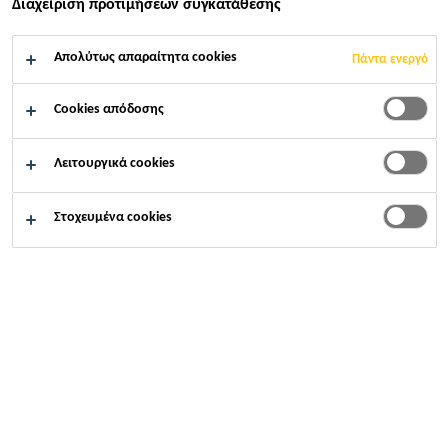
Διαχείριση προτιμήσεων συγκατάθεσης
ΑΣΦΆΛΕΙΑΣ
Απολύτως απαραίτητα cookies
Πάντα ενεργό
Cookies απόδοσης
Εταιρικό προφίλ Sika Hellas ABEE
...
Πολιτική ποιότη
Λειτουργικά cookies
Στοχευμένα cookies
Η Εταιρεία
SIKA HELLAS ABEE
, με εγκαταστάσεις σε
Αθήνα και Θεσσαλονίκη, δραστηριοποιείται κατά κύριο
λόγο στην ανάπτυξη, παραγωγή και διάθεση προϊόντων
και συστημάτων για τον κατασκευαστικό τομέα. Έχοντας
ως γνώμονα την διαρκώς αυξανόμενη ικανοποίηση των
πελατών μας, αλλά και την συνεχή βελτίωση της εταιρικής
μας λειτουργίας, έχουμε αναπτύξει και εφαρμόζουμε ένα