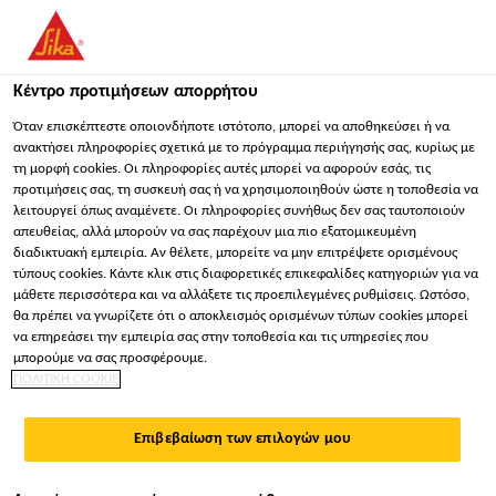
You are accessing "Sika Hellas ΑΒΕΕ", it seems you are
accessing it from "Ηνωμένες Πολιτείες". We have a dedicated
website for your country.
Κέντρο προτιμήσεων απορρήτου
ΠΑΡΑΜΕΊΝΕΤΕ
ΕΠΙΛΈΞΤΕ ΧΏΡΑ
ΣΕ
Όταν επισκέπτεστε οποιονδήποτε ιστότοπο, μπορεί να αποθηκεύσει ή να
ανακτήσει πληροφορίες σχετικά με το πρόγραμμα περιήγησής σας, κυρίως με
τη μορφή cookies. Οι πληροφορίες αυτές μπορεί να αφορούν εσάς, τις
προτιμήσεις σας, τη συσκευή σας ή να χρησιμοποιηθούν ώστε η τοποθεσία να
Sika Hellas ΑΒΕΕ
λειτουργεί όπως αναμένετε. Οι πληροφορίες συνήθως δεν σας ταυτοποιούν
απευθείας, αλλά μπορούν να σας παρέχουν μια πιο εξατομικευμένη
διαδικτυακή εμπειρία. Αν θέλετε, μπορείτε να μην επιτρέψετε ορισμένους
τύπους cookies. Κάντε κλικ στις διαφορετικές επικεφαλίδες κατηγοριών για να
μάθετε περισσότερα και να αλλάξετε τις προεπιλεγμένες ρυθμίσεις. Ωστόσο,
ΒΙΩΣΙΜΌΤΗΤΑ:
θα πρέπει να γνωρίζετε ότι ο αποκλεισμός ορισμένων τύπων cookies μπορεί
να επηρεάσει την εμπειρία σας στην τοποθεσία και τις υπηρεσίες που
ΚΟΙΝΩΝΙΚΉ,
μπορούμε να σας προσφέρουμε.
ΠΟΛΙΤΙΚΗ COOKIE
ΠΕΡΙΒΑΛΛΟΝΤΙΚΉ
Επιβεβαίωση των επιλογών μου
ΚΑΙ ΟΙΚΟΝΟΜΙΚΉ