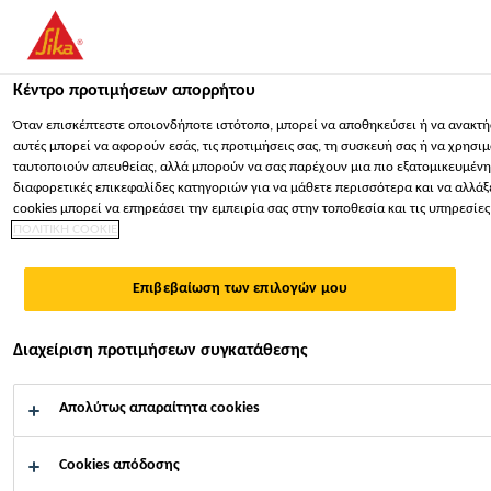
You are accessing "Sika Hellas ΑΒΕΕ", it seems you are accessing 
ΠΑΡΑΜΕΊΝΕΤΕ
ΕΠΙΛΈΞΤΕ ΧΏΡΑ
ΣΕ
Κέντρο προτιμήσεων απορρήτου
Όταν επισκέπτεστε οποιονδήποτε ιστότοπο, μπορεί να αποθηκεύσει ή να ανακτή
Sika Hellas ΑΒΕΕ
αυτές μπορεί να αφορούν εσάς, τις προτιμήσεις σας, τη συσκευή σας ή να χρησ
ταυτοποιούν απευθείας, αλλά μπορούν να σας παρέχουν μια πιο εξατομικευμένη δ
διαφορετικές επικεφαλίδες κατηγοριών για να μάθετε περισσότερα και να αλλάξ
cookies μπορεί να επηρεάσει την εμπειρία σας στην τοποθεσία και τις υπηρεσί
ΠΟΛΙΤΙΚΗ COOKIE
ΠΡΟΣΌΨΕΙΣ
Επιβεβαίωση των επιλογών μου
Σφραγιστικά και συγκολλητικά για την
Διαχείριση προτιμήσεων συγκατάθεσης
κατασκευή προσόψεων
Απολύτως απαραίτητα cookies
Cookies απόδοσης