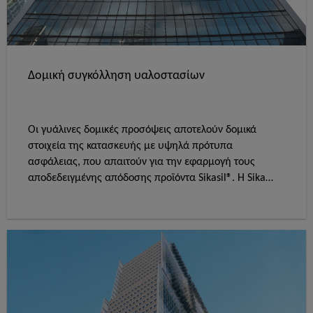
Δομική συγκόλληση υαλοστασίων
Οι γυάλινες δομικές προσόψεις αποτελούν δομικά
στοιχεία της κατασκευής με υψηλά πρότυπα
ασφάλειας, που απαιτούν για την εφαρμογή τους
αποδεδειγμένης απόδοσης προϊόντα Sikasil®. Η Sika
είναι ο αξιόπιστος συνεργάτης σας στη σφράγιση και
συγκόλληση σκελετού σύνθετων τοίχων τύπου
"μανδύα" (curtain wall).