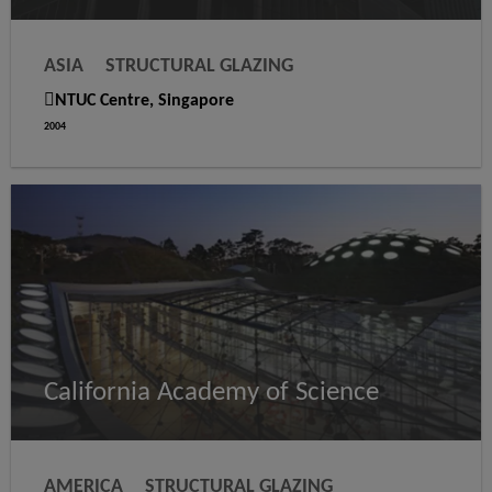
ASIA
STRUCTURAL GLAZING
WEATHER SEALING
NTUC Centre, Singapore
2004
California Academy of Science
AMERICA
STRUCTURAL GLAZING