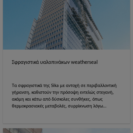
Σφραγιστικά υαλοπινάκων weatherseal
Τα σφραγιστικά της Sika με αντοχή σε περιβαλλοντική
γήρανση, καθιστούν την πρόσοψη εντελώς στεγανή,
ακόμη και κάτω από δύσκολες συνθήκες, όπως
θερμοκρασιακές μεταβολές, συρρίκνωση λόγω
μεταβολής υγρασίας των δομικών υλικών,
ανεμοπιέσεων και δονήσεων. Τα σφραγιστικά της Sika
με αντοχή σε περιβαλλοντική γήρανση διατίθενται σε