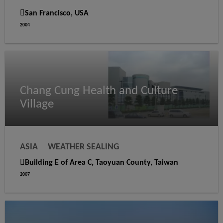
WEATHER SEALING
VAPOR PROOFING
San Francisco, USA
2004
Chang Cung Health and Culture
Village
ASIA
WEATHER SEALING
STRUCTURAL GLAZING
Building E of Area C, Taoyuan County, Taiwan
2007