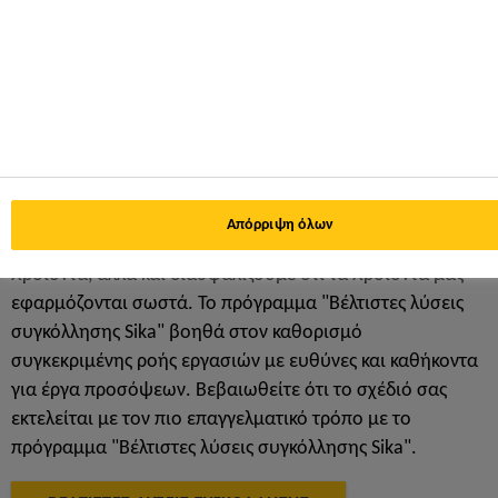
καταπονήσεις, εξασφαλίζοντας έτσι τη συμβατότητα του
συστήματος. Με τη βαθιά της ικανότητα σε εφαρμογές
αδιαφανών και γυάλινων προσόψεων, η Sika είναι ο
ιδανικός συνεργάτης για σχεδιαστές και εφαρμοστές κάθε
ειδικότητας στην κατασκευή κτιριακού κελύφους.
Υπεροχή σε εφαρμογές
συγκόλλησης
Απόρριψη όλων
Η Sika όχι μόνο παρέχει αξιόπιστα και πιστοποιημένα
προϊόντα, αλλά και διασφαλίζουμε ότι τα προϊόντα μας
εφαρμόζονται σωστά. Το πρόγραμμα "Βέλτιστες λύσεις
συγκόλλησης Sika" βοηθά στον καθορισμό
συγκεκριμένης ροής εργασιών με ευθύνες και καθήκοντα
για έργα προσόψεων. Βεβαιωθείτε ότι το σχέδιό σας
εκτελείται με τον πιο επαγγελματικό τρόπο με το
πρόγραμμα "Βέλτιστες λύσεις συγκόλλησης Sika".