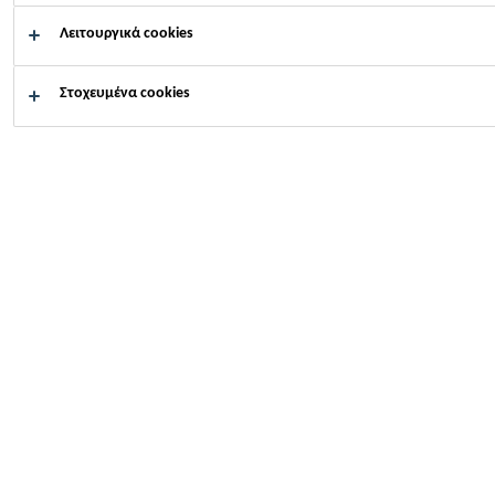
Λειτουργικά cookies
Πώς μπορούμε να σας
βοηθήσουμε;
Στοχευμένα cookies
Αναζήτηση
Διαστασιολ
τομέα
αρμών με
ενδιαφέροντος
πρόγραμμα 
Βιομηχανία
Κατασκευαστικά στοιχεία
Προσόψεις