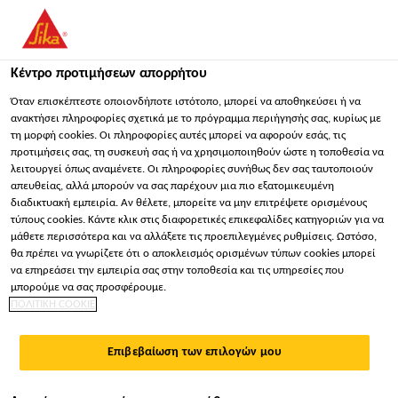
You are accessing "Sika Hellas ΑΒΕΕ", it seems you are
accessing it from "Ηνωμένες Πολιτείες". We have a dedicated
website for your country.
Κέντρο προτιμήσεων απορρήτου
ΠΑΡΑΜΕΊΝΕΤΕ
ΕΠΙΛΈΞΤΕ ΧΏΡΑ
ΣΕ
Όταν επισκέπτεστε οποιονδήποτε ιστότοπο, μπορεί να αποθηκεύσει ή να
ανακτήσει πληροφορίες σχετικά με το πρόγραμμα περιήγησής σας, κυρίως με
τη μορφή cookies. Οι πληροφορίες αυτές μπορεί να αφορούν εσάς, τις
προτιμήσεις σας, τη συσκευή σας ή να χρησιμοποιηθούν ώστε η τοποθεσία να
Sika Hellas ΑΒΕΕ
λειτουργεί όπως αναμένετε. Οι πληροφορίες συνήθως δεν σας ταυτοποιούν
απευθείας, αλλά μπορούν να σας παρέχουν μια πιο εξατομικευμένη
διαδικτυακή εμπειρία. Αν θέλετε, μπορείτε να μην επιτρέψετε ορισμένους
τύπους cookies. Κάντε κλικ στις διαφορετικές επικεφαλίδες κατηγοριών για να
μάθετε περισσότερα και να αλλάξετε τις προεπιλεγμένες ρυθμίσεις. Ωστόσο,
ΛΎΣΕΙΣ ΓΙΑ
θα πρέπει να γνωρίζετε ότι ο αποκλεισμός ορισμένων τύπων cookies μπορεί
να επηρεάσει την εμπειρία σας στην τοποθεσία και τις υπηρεσίες που
ΑΠΟΧΕΤΕΥΤΙΚΆ
μπορούμε να σας προσφέρουμε.
ΠΟΛΙΤΙΚΗ COOKIE
ΔΊΚΤΥΑ ΚΑΙ
Επιβεβαίωση των επιλογών μου
ΜΟΝΆΔΕΣ