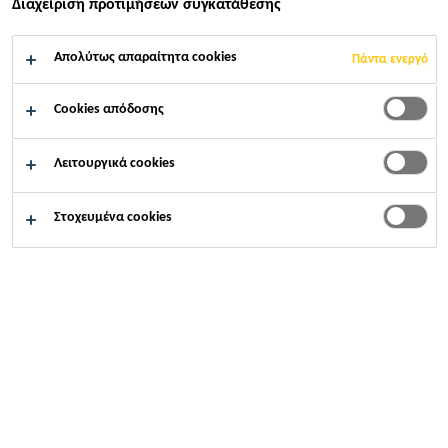
Διαχείριση προτιμήσεων συγκατάθεσης
ΕΠΕΞΕΡΓΑΣΊΑΣ
Απολύτως απαραίτητα cookies
Πάντα ενεργό
ΛΥΜΆΤΩΝ
Cookies απόδοσης
Λειτουργικά cookies
Στοχευμένα cookies
Καθώς το καθαρό νερό γίνεται ένας ολοένα και
σπανιότερος πόρος, ανακύπτει η αδήριτη ανάγκη
επεξεργασίας των λυμάτων τόσο στα ανεπτυγμένα
όσο και στα αναπτυσσόμενα κράτη. Νέες
μονάδες κατεργασίας λυμάτων κατασκευάζονται με
ταχείς ρυθμούς στη Λατινική Αμερική, την Ασία και
την Αφρική, ενώ στην Ελλάδα αναμένεται πληθώρα