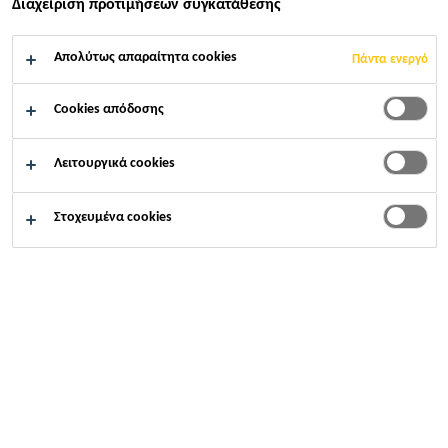
Διαχείριση προτιμήσεων συγκατάθεσης
Βιομηχανία
Ναυτιλία
Ναυπηγική βιομηχανία
Απολύτως απαραίτητα cookies
Πάντα ενεργό
Cookies απόδοσης
Λειτουργικά cookies
Ως παγκόσμιος ηγέτης στην ανάπτυξη
προϊόντων συγκόλλησης, σφράγισης,
Στοχευμένα cookies
ηχοαπόσβεσης και ενίσχυσης, η Sika είναι
προμηθευτής και συνεργάτης της παγκόσμιας
ναυτιλιακής βιομηχανίας, παρέχοντας όχι
μόνο συστήματα συγκόλλησης και
σφράγισης, αλλά και μια σειρά συστημάτων
ηχομόνωσης και δαπέδων για τη ναυπηγική
βιομηχανία. Η Sika εκπροσωπείται με δικές