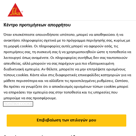
You are accessing "Sika Hellas ΑΒΕΕ", it seems you are
accessing it from "Ηνωμένες Πολιτείες". We have a dedicated
website for your country.
Κέντρο προτιμήσεων απορρήτου
ΠΑΡΑΜΕΊΝΕΤΕ
ΕΠΙΛΈΞΤΕ ΧΏΡΑ
ΣΕ
Όταν επισκέπτεστε οποιονδήποτε ιστότοπο, μπορεί να αποθηκεύσει ή να
ανακτήσει πληροφορίες σχετικά με το πρόγραμμα περιήγησής σας, κυρίως με
τη μορφή cookies. Οι πληροφορίες αυτές μπορεί να αφορούν εσάς, τις
προτιμήσεις σας, τη συσκευή σας ή να χρησιμοποιηθούν ώστε η τοποθεσία να
Sika Hellas ΑΒΕΕ
λειτουργεί όπως αναμένετε. Οι πληροφορίες συνήθως δεν σας ταυτοποιούν
απευθείας, αλλά μπορούν να σας παρέχουν μια πιο εξατομικευμένη
διαδικτυακή εμπειρία. Αν θέλετε, μπορείτε να μην επιτρέψετε ορισμένους
τύπους cookies. Κάντε κλικ στις διαφορετικές επικεφαλίδες κατηγοριών για να
μάθετε περισσότερα και να αλλάξετε τις προεπιλεγμένες ρυθμίσεις. Ωστόσο,
θα πρέπει να γνωρίζετε ότι ο αποκλεισμός ορισμένων τύπων cookies μπορεί
ΝΑΥΠΗΓΙΚΉ
να επηρεάσει την εμπειρία σας στην τοποθεσία και τις υπηρεσίες που
μπορούμε να σας προσφέρουμε.
ΠΟΛΙΤΙΚΗ COOKIE
ΒΙΟΜΗΧΑΝΊΑ
Επιβεβαίωση των επιλογών μου