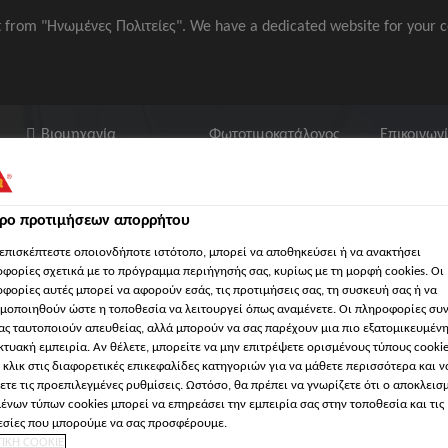
it from "Ηνωμένες Πολιτείες". We have a dedicated website for your c
Βιομηχανία
Φωτοτιμοκατάλογος
Επικοινων
τρο προτιμήσεων απορρήτου
επισκέπτεστε οποιονδήποτε ιστότοπο, μπορεί να αποθηκεύσει ή να ανακτήσει
φορίες σχετικά με το πρόγραμμα περιήγησής σας, κυρίως με τη μορφή cookies. Οι
φορίες αυτές μπορεί να αφορούν εσάς, τις προτιμήσεις σας, τη συσκευή σας ή να
μοποιηθούν ώστε η τοποθεσία να λειτουργεί όπως αναμένετε. Οι πληροφορίες συ
Συχνές ερωτήσεις
Σχετικά με τον τομέα των ναυπηγικών εφαρμ
ας ταυτοποιούν απευθείας, αλλά μπορούν να σας παρέχουν μια πιο εξατομικευμέν
κτυακή εμπειρία. Αν θέλετε, μπορείτε να μην επιτρέψετε ορισμένους τύπους cookie
 κλικ στις διαφορετικές επικεφαλίδες κατηγοριών για να μάθετε περισσότερα και ν
ετε τις προεπιλεγμένες ρυθμίσεις. Ωστόσο, θα πρέπει να γνωρίζετε ότι ο αποκλεισ
ένων τύπων cookies μπορεί να επηρεάσει την εμπειρία σας στην τοποθεσία και τις
σίες που μπορούμε να σας προσφέρουμε.
ΤΙΚΗ COOKIE