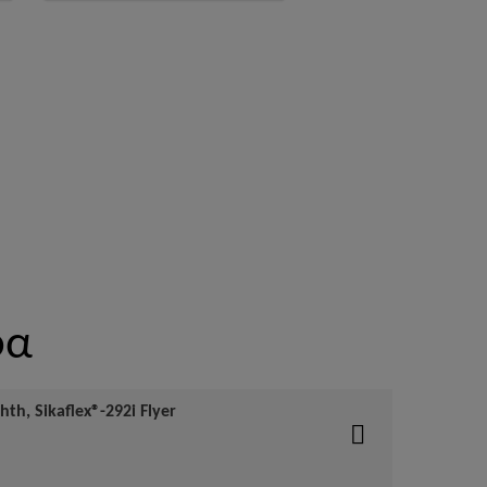
φα
th, Sikaflex®-292i Flyer