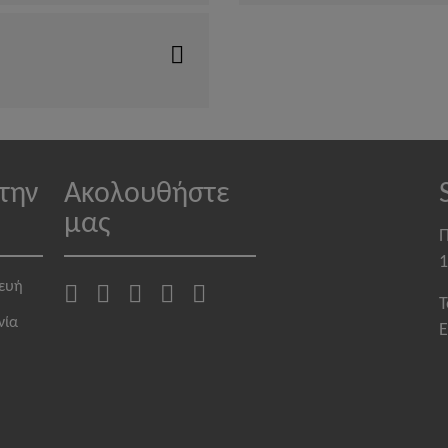
την
Ακολουθήστε
μας
Π
1
κευή
T
νία
E