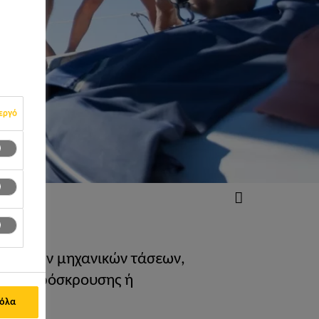
εργό
ή υψηλών μηχανικών τάσεων,
μεων πρόσκρουσης ή
 όλα