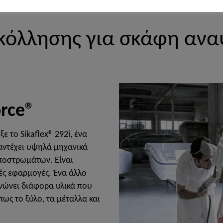
κόλλησης για σκάφη αναψ
orce®
ε το Sikaflex® 292i, ένα
 αντέχει υψηλά μηχανικά
ποστρωμάτων. Είναι
ές εφαρμογές. Ένα άλλο
ενώνει διάφορα υλικά που
ως το ξύλο, τα μέταλλα και