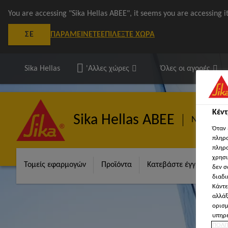
You are accessing "Sika Hellas ΑΒΕΕ", it seems you are accessing 
ΠΑΡΑΜΕΊΝΕΤΕ
ΕΠΙΛΈΞΤΕ ΧΏΡΑ
ΣΕ
Sika Hellas
'Αλλες χώρες
Όλες οι αγορές
Κέν
Sika Hellas ΑΒΕΕ
Ναυτιλία
Όταν 
πληρο
πληρο
χρησι
Τομείς εφαρμογών
Προϊόντα
Κατεβάστε έγγραφα
δεν σ
διαδι
Κάντε
αλλάξ
ορισμ
υπηρε
ΠΟΛΙ