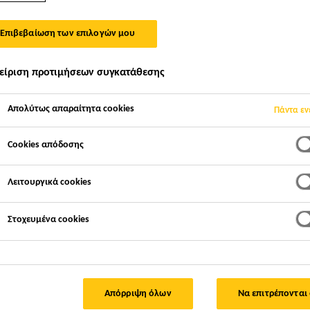
Επιβεβαίωση των επιλογών μου
ΛΗΣΗ
είριση προτιμήσεων συγκατάθεσης
Απολύτως απαραίτητα cookies
Πάντα εν
Cookies απόδοσης
Λειτουργικά cookies
ιστιοφόρα
Δομική συγκόλληση
Στοχευμένα cookies
φαρμογών της Sika, σχεδιάζονται για παραλαβ
ί η πιθανότητα αστοχίας του αρμού λόγω δυνά
Απόρριψη όλων
Να επιτρέπονται