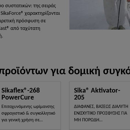
ύο συστατικών: της σειράς
ς SikaForce® χαρακτηρίζονται
αιρετική πρόσφυση σε
aFast® από ταχύτατη
ή.
 προϊόντων για δομική συγκ
Sikaflex®-268
Sika® Aktivator-
PowerCure
205
Επιταχυνόμενης ωρίμανσης
ΔΙΑΦΑΝΕΣ, ΒΑΣΕΩΣ ΔΙΑΛΥΤΗ
σφραγιστικό & συγκολλητικό
ΕΝΙΣΧΥΤΙΚΟ ΠΡΟΣΦΥΣΗΣ ΓΙΑ
για γενική χρήση σε
ΜΗ ΠΟΡΩΔΗ
λεωφορεία και τρένα
ΥΠΟΣΤΡΩΜΑΤΑ