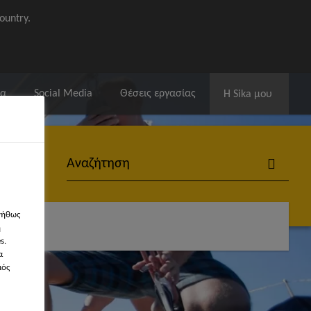
ountry.
ία
Social Media
Θέσεις εργασίας
Η Sika μου
νήθως
ογών
η
s.
α
μός