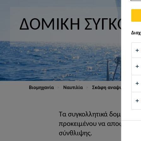
ΔΟΜΙΚΉ ΣΥΓΚΌΛ
Διαχ
Βιομηχανία
Ναυτιλία
Σκάφη αναψυχής και 
Τα συγκολλητικά δομικών ε
προκειμένου να αποφευχθε
σύνθλιψης.