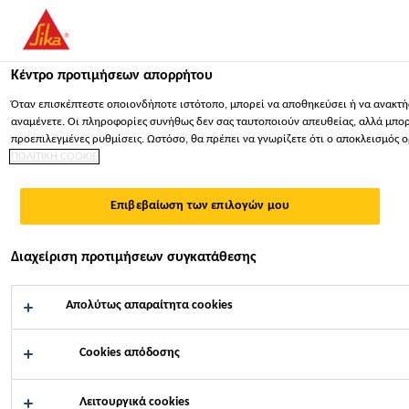
You are accessing "Sika Hellas ΑΒΕΕ", it seems you are accessing 
ΠΑΡΑΜΕΊΝΕΤΕ
ΕΠΙΛΈΞΤΕ ΧΏΡΑ
ΣΕ
Κέντρο προτιμήσεων απορρήτου
Όταν επισκέπτεστε οποιονδήποτε ιστότοπο, μπορεί να αποθηκεύσει ή να ανακτήσ
Sika Hellas ΑΒΕΕ
αναμένετε. Οι πληροφορίες συνήθως δεν σας ταυτοποιούν απευθείας, αλλά μπορού
προεπιλεγμένες ρυθμίσεις. Ωστόσο, θα πρέπει να γνωρίζετε ότι ο αποκλεισμός 
ΠΟΛΙΤΙΚΗ COOKIE
Επιβεβαίωση των επιλογών μου
ΣΥΓΚΌΛΛΗΣΗ &
Διαχείριση προτιμήσεων συγκατάθεσης
ΣΦΡΆΓΙΣΗ
Απολύτως απαραίτητα cookies
ΥΑΛΟΠΙΝΆΚΩΝ
Cookies απόδοσης
Λειτουργικά cookies