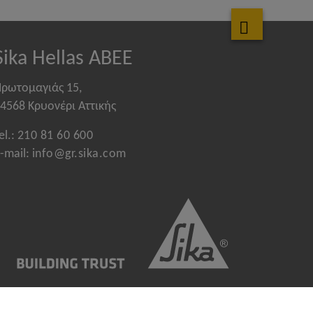
Sika Hellas ABEE
ρωτομαγιάς 15,
4568 Κρυονέρι Αττικής
el.:
210 81 60 600
-mail:
info@gr.sika.com