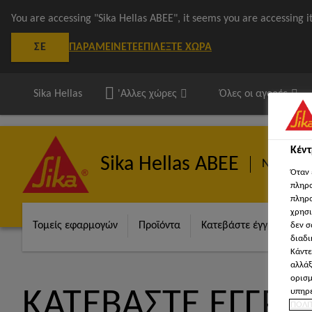
You are accessing "Sika Hellas ΑΒΕΕ", it seems you are accessing 
ΠΑΡΑΜΕΊΝΕΤΕ
ΕΠΙΛΈΞΤΕ ΧΏΡΑ
ΣΕ
Sika Hellas
'Αλλες χώρες
Όλες οι αγορές
Κέν
Sika Hellas ΑΒΕΕ
Ναυτιλία
Όταν 
πληρο
πληρο
χρησι
Τομείς εφαρμογών
Προϊόντα
Κατεβάστε έγγραφα
δεν σ
διαδι
Κάντε
αλλάξ
ορισμ
υπηρε
ΚΑΤΕΒΆΣΤΕ ΈΓΓΡ
ΠΟΛΙ