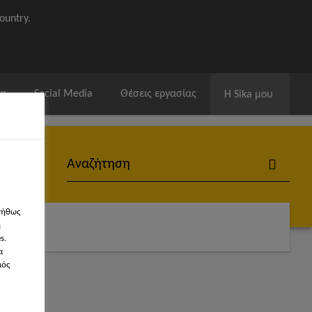
ountry.
ία
Social Media
Θέσεις εργασίας
Η Sika μου
νήθως
ογών
η
s.
α
μός