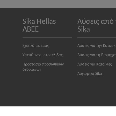
Sika Hellas
Λύσεις από 
ABEE
Sika
Σχετικά με εμάς
Λύσεις για την Κατασ
Υπεύθυνος ιστοσελίδας
Λύσεις για τη Βιομηχα
Προστασία προσωπικών
Λύσεις για Κατοικίες
δεδομένων
Λογισμικά Sika