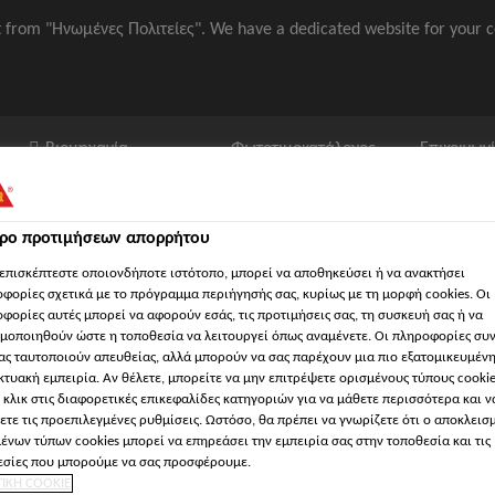
it from "Ηνωμένες Πολιτείες". We have a dedicated website for your c
Βιομηχανία
Φωτοτιμοκατάλογος
Επικοινων
τρο προτιμήσεων απορρήτου
επισκέπτεστε οποιονδήποτε ιστότοπο, μπορεί να αποθηκεύσει ή να ανακτήσει
φορίες σχετικά με το πρόγραμμα περιήγησής σας, κυρίως με τη μορφή cookies. Οι
φορίες αυτές μπορεί να αφορούν εσάς, τις προτιμήσεις σας, τη συσκευή σας ή να
μοποιηθούν ώστε η τοποθεσία να λειτουργεί όπως αναμένετε. Οι πληροφορίες συ
Συχνές ερωτήσεις
Σχετικά με τον τομέα των ναυπηγικών εφαρμ
ας ταυτοποιούν απευθείας, αλλά μπορούν να σας παρέχουν μια πιο εξατομικευμέν
κτυακή εμπειρία. Αν θέλετε, μπορείτε να μην επιτρέψετε ορισμένους τύπους cookie
 κλικ στις διαφορετικές επικεφαλίδες κατηγοριών για να μάθετε περισσότερα και ν
ετε τις προεπιλεγμένες ρυθμίσεις. Ωστόσο, θα πρέπει να γνωρίζετε ότι ο αποκλεισ
ένων τύπων cookies μπορεί να επηρεάσει την εμπειρία σας στην τοποθεσία και τις
σίες που μπορούμε να σας προσφέρουμε.
ΑΦΑ
ΤΙΚΗ COOKIE