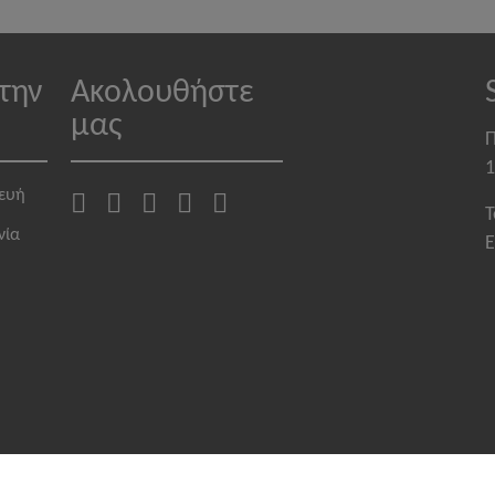
την
Ακολουθήστε
μας
Π
1
κευή
T
νία
E