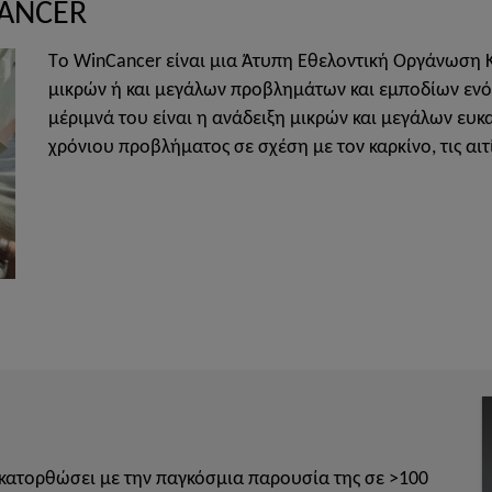
CANCER
Tο WinCancer είναι μια Άτυπη Εθελοντική Οργάνωση Κ
μικρών ή και μεγάλων προβλημάτων και εμποδίων εν
μέριμνά του είναι η ανάδειξη μικρών και μεγάλων ευκ
χρόνιου προβλήματος σε σχέση με τον καρκίνο, τις αιτ
ει κατορθώσει με την παγκόσμια παρουσία της σε >100