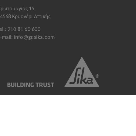
ρωτομαγιάς 15,
4568 Κρυονέρι Αττικής
el.:
210 81 60 600
-mail:
info@gr.sika.com
τα δικαιώματά σας