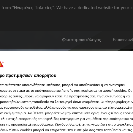
it from "Ηνωμένες Πολιτείες". We have a dedicated website for your c
Φωτοτιμοκατάλογος
Επικοινων
τρο προτιμήσεων απορρήτου
επισκέπτεστε οποιονδήποτε ιστότοπο, μπορεί να αποθηκεύσει ή να ανακτήσει
φορίες σχετικά με το πρόγραμμα περιήγησής σας, κυρίως με τη μορφή cookies. Οι
ια χώρους κατοικίας
'Eγγραφα
Λογισμικά Sika / ΒΙΜ
'Εργ
φορίες αυτές μπορεί να αφορούν εσάς, τις προτιμήσεις σας, τη συσκευή σας ή να
μοποιηθούν ώστε η τοποθεσία να λειτουργεί όπως αναμένετε. Οι πληροφορίες συ
ας ταυτοποιούν απευθείας, αλλά μπορούν να σας παρέχουν μια πιο εξατομικευμέν
κτυακή εμπειρία. Αν θέλετε, μπορείτε να μην επιτρέψετε ορισμένους τύπους cookie
 κλικ στις διαφορετικές επικεφαλίδες κατηγοριών για να μάθετε περισσότερα και ν
ετε τις προεπιλεγμένες ρυθμίσεις. Ωστόσο, θα πρέπει να γνωρίζετε ότι ο αποκλεισ
ένων τύπων cookies μπορεί να επηρεάσει την εμπειρία σας στην τοποθεσία και τις