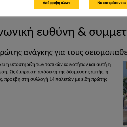
Απόρριψη όλων
Να επιτρέπονται
νωνική ευθύνη & συμμε
ρώτης ανάγκης για τους σεισμοπαθεί
κει η υποστήριξη των τοπικών κοινοτήτων και αυτή η
εση. Ως έμπρακτη απόδειξη της δέσμευσης αυτής, η
ης, προέβη στη συλλογή 14 παλετών με είδη πρώτης