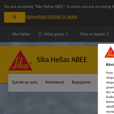
You are accessing "Sika Hellas ΑΒΕΕ", it seems you are accessing 
ΠΑΡΑΜΕΊΝΕΤΕ
ΕΠΙΛΈΞΤΕ ΧΏΡΑ
ΣΕ
Sika Hellas
'Αλλες χώρες
Όλες οι αγορές
Sika Hellas ΑΒΕΕ
Κέν
Όταν 
πληρο
Σχετικά με εμάς
Κατασκευή
Βιομηχανία
Λύσεις γ
πληρο
χρησι
δεν σ
διαδι
Κάντε
αλλάξ
ορισμ