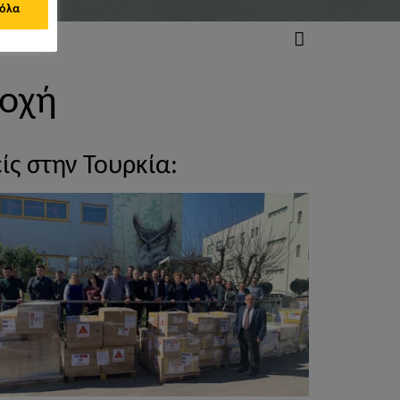
 όλα
τοχή
ς στην Τουρκία: