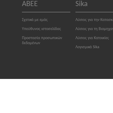
ABEE
Sika
Σχετικά με εμάς
Λύσεις για την Κατασ
Υπεύθυνος ιστοσελίδας
Λύσεις για τη Βιομηχα
Προστασία προσωπικών
Λύσεις για Κατοικίες
δεδομένων
Λογισμικά Sika
Νομικές σημειώσεις
Προστασία προσωπικών δεδομέ