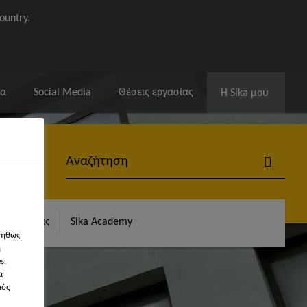
ountry.
ία
Social Media
Θέσεις εργασίας
Η Sika μου
α Αναφοράς
Sika Academy
νήθως
η
s.
α
μός