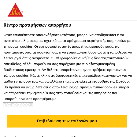
You are accessing "Sika Hellas ΑΒΕΕ", it seems you are
accessing it from "Ηνωμένες Πολιτείες". We have a dedicated
website for your country.
Κέντρο προτιμήσεων απορρήτου
ΠΑΡΑΜΕΊΝΕΤΕ
ΕΠΙΛΈΞΤΕ ΧΏΡΑ
ΣΕ
Όταν επισκέπτεστε οποιονδήποτε ιστότοπο, μπορεί να αποθηκεύσει ή να
ανακτήσει πληροφορίες σχετικά με το πρόγραμμα περιήγησής σας, κυρίως με
τη μορφή cookies. Οι πληροφορίες αυτές μπορεί να αφορούν εσάς, τις
προτιμήσεις σας, τη συσκευή σας ή να χρησιμοποιηθούν ώστε η τοποθεσία να
Sika Hellas ΑΒΕΕ
λειτουργεί όπως αναμένετε. Οι πληροφορίες συνήθως δεν σας ταυτοποιούν
απευθείας, αλλά μπορούν να σας παρέχουν μια πιο εξατομικευμένη
διαδικτυακή εμπειρία. Αν θέλετε, μπορείτε να μην επιτρέψετε ορισμένους
τύπους cookies. Κάντε κλικ στις διαφορετικές επικεφαλίδες κατηγοριών για να
μάθετε περισσότερα και να αλλάξετε τις προεπιλεγμένες ρυθμίσεις. Ωστόσο,
ΠΛΉΡΩΣ
θα πρέπει να γνωρίζετε ότι ο αποκλεισμός ορισμένων τύπων cookies μπορεί
να επηρεάσει την εμπειρία σας στην τοποθεσία και τις υπηρεσίες που
ΕΠΙΚΟΛΛΟΎΜΕΝΕΣ
μπορούμε να σας προσφέρουμε.
ΠΟΛΙΤΙΚΗ COOKIE
ΜΕΜΒΡΆΝΕΣ
Επιβεβαίωση των επιλογών μου
ΣΤΕΓΑΝΟΠΟΊΗΣΗΣ