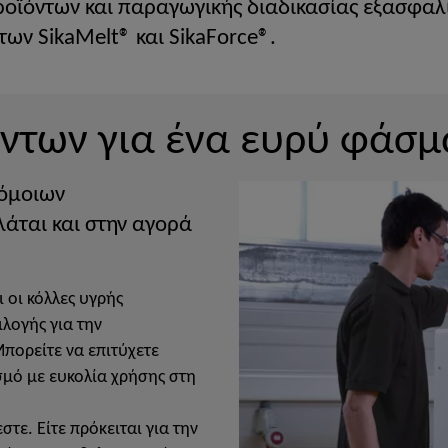
ροϊόντων και παραγωγικής διαδικασίας εξασφαλί
ν SikaMelt® και SikaForce®.
όντων για ένα ευρύ φάσ
νόμοιων
άται και στην αγορά
ι οι κόλλες υγρής
λογής για την
πορείτε να επιτύχετε
σμό με ευκολία χρήσης στη
στε. Είτε πρόκειται για την