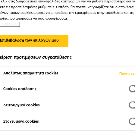
 κλικ στις διαφορετικές επικεφαλίδες κατηγοριών για να μάθετε περισσότερα και ν
ετε τις προεπιλεγμένες ρυθμίσεις. Ωστόσο, θα πρέπει να γνωρίζετε ότι ο αποκλεισ
ένων τύπων cookies μπορεί να επηρεάσει την εμπειρία σας στην τοποθεσία και τις
σίες που μπορούμε να σας προσφέρουμε.
ΤΙΚΗ COOKIE
λώσιμα
Επιβεβαίωση των επιλογών μου
είριση προτιμήσεων συγκατάθεσης
Απολύτως απαραίτητα cookies
Πάντα εν
Cookies απόδοσης
Λειτουργικά cookies
Στοχευμένα cookies