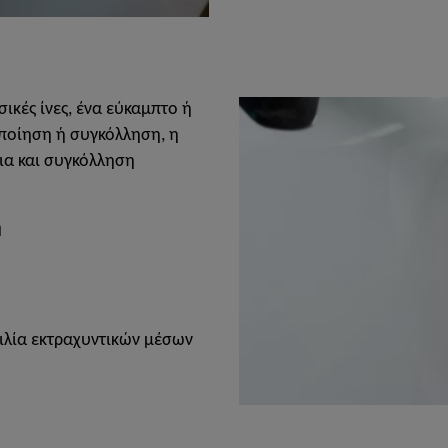
σικές ίνες, ένα εύκαμπτο ή
ποίηση ή συγκόλληση, η
κια και συγκόλληση
η
ιλία εκτραχυντικών μέσων