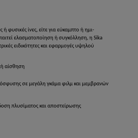
ς ή φυσικές ίνες, είτε για εύκαμπτο ή ημι-
ιτεί ελασματοποίηση ή συγκόλληση, η Sika
ατρικές ειδικότητες και εφαρμογές υψηλού
λή αίσθηση
όσφυσης σε μεγάλη γκάμα φιλμ και μεμβρανών
δοση πλυσίματος και αποστείρωσης