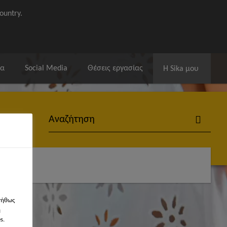
ountry.
ία
Social Media
Θέσεις εργασίας
Η Sika μου
νήθως
η
s.