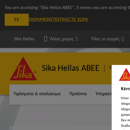
You are accessing "Sika Hellas ΑΒΕΕ", it seems you are accessing 
ΠΑΡΑΜΕΊΝΕΤΕ
ΕΠΙΛΈΞΤΕ ΧΏΡΑ
ΣΕ
Sika Hellas
'Αλλες χώρες
Όλες οι αγορές
Sika Hellas ΑΒΕΕ
Υφάσματ
Κέν
Υφάσματα & αναλώσιμα
Προϊόντα
Υπηρεσίες
Σχ
Όταν 
πληρο
πληρο
χρησι
δεν σ
διαδι