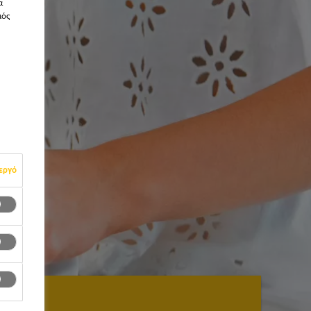
α
μός
εργό