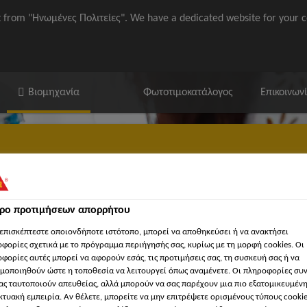
it from "Ηνωμένες Πολιτείες". We have a dedicated website for your c
Βιομηχανία
Φωτοτιμοκατάλογος
Επικοινων
α & αναλώσιμα
τρο προτιμήσεων απορρήτου
ετικά με υφάσματα & αναλώσιμα προϊόντα
επισκέπτεστε οποιονδήποτε ιστότοπο, μπορεί να αποθηκεύσει ή να ανακτήσει
φορίες σχετικά με το πρόγραμμα περιήγησής σας, κυρίως με τη μορφή cookies. Οι
φορίες αυτές μπορεί να αφορούν εσάς, τις προτιμήσεις σας, τη συσκευή σας ή να
μοποιηθούν ώστε η τοποθεσία να λειτουργεί όπως αναμένετε. Οι πληροφορίες συ
ας ταυτοποιούν απευθείας, αλλά μπορούν να σας παρέχουν μια πιο εξατομικευμέν
κτυακή εμπειρία. Αν θέλετε, μπορείτε να μην επιτρέψετε ορισμένους τύπους cookie