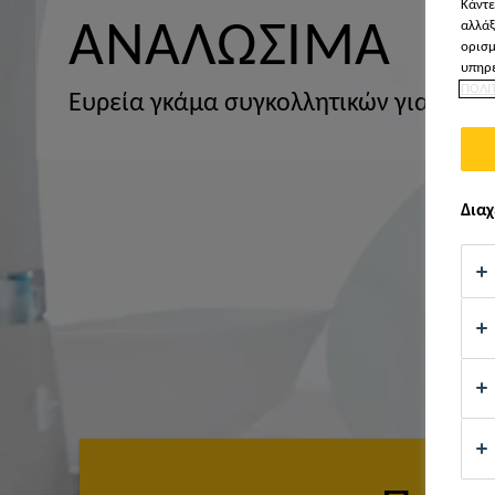
Κάντε
ΑΝΑΛΏΣΙΜΑ
αλλάξ
ορισμ
υπηρε
ΠΟΛΙ
Ευρεία γκάμα συγκολλητικών για ανα
Διαχ