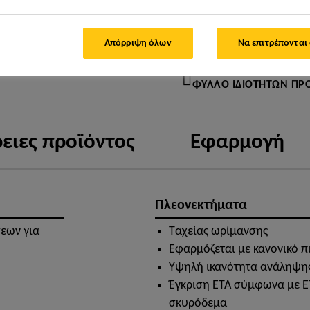
ΒΡΕΊΤΕ ΚΑΤΆΣΤΗΜΑ SIKA
Απόρριψη όλων
Να επιτρέπονται
ΦΎΛΛΟ ΙΔΙΟΤΉΤΩΝ ΠΡ
ειες προϊόντος
Εφαρμογή
Πλεονεκτήματα
εων για
Ταχείας ωρίμανσης
Εφαρμόζεται με κανονικό πι
Υψηλή ικανότητα ανάληψη
Έγκριση ΕΤΑ σύμφωνα με E
σκυρόδεμα