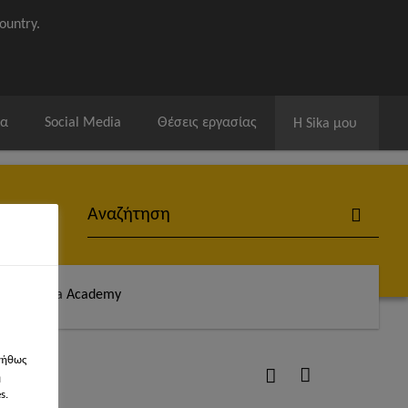
ountry.
ία
Social Media
Θέσεις εργασίας
Η Sika μου
άς
Sika Academy
νήθως
η
s.