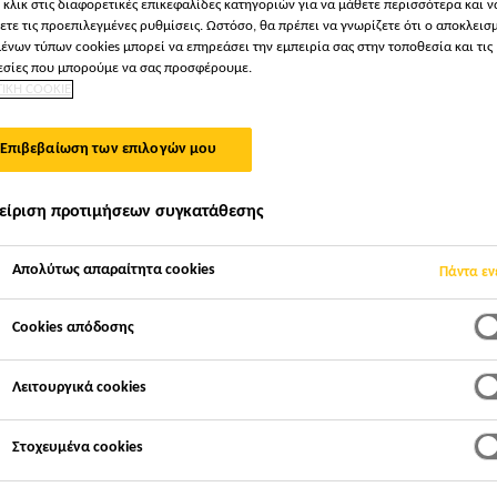
 κλικ στις διαφορετικές επικεφαλίδες κατηγοριών για να μάθετε περισσότερα και ν
Sika AnchorFix®-
ετε τις προεπιλεγμένες ρυθμίσεις. Ωστόσο, θα πρέπει να γνωρίζετε ότι ο αποκλεισ
ένων τύπων cookies μπορεί να επηρεάσει την εμπειρία σας στην τοποθεσία και τις
σίες που μπορούμε να σας προσφέρουμε.
ΤΙΚΗ COOKIE
ΣΥΓΚΟΛΛΗΤΙΚΟ ΥΛΙΚΟ ΑΓΚΥΡΩΣΕΩΝ ΓΙΑ ΜΕΣ
Επιβεβαίωση των επιλογών μου
Το Sika AnchorFix®-2+ είναι αγκυρωτικό συγκολλητικό
στυρένιο, εποξειδικής-ακρυλικής βάσης για χρήση σε 
είριση προτιμήσεων συγκατάθεσης
Ταχείας ωρίμανσης
Απολύτως απαραίτητα cookies
Πάντα εν
Εφαρμόζεται με κανονικό πιστόλι χειρός για φύσι
Cookies απόδοσης
Υψηλή ικανότητα ανάληψης φορτίων
Λειτουργικά cookies
Στοχευμένα cookies