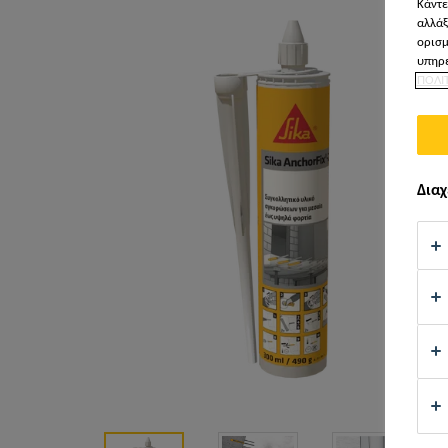
Κάντε
αλλάξ
ορισμ
υπηρε
ΠΟΛΙ
Διαχ