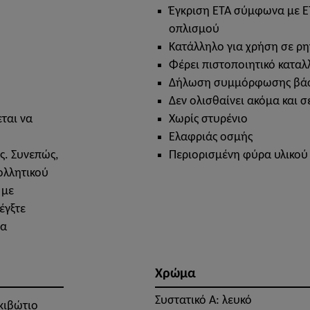
Έγκριση ΕΤΑ σύμφωνα με E
οπλισμού
Κατάλληλο για χρήση σε 
Φέρει πιστοποιητικό καταλ
Δήλωση συμμόρφωσης βάσ
Δεν ολισθαίνει ακόμα και 
ται να
Χωρίς στυρένιο
Ελαφριάς οσμής
ς. Συνεπώς,
Περιορισμένη φύρα υλικού
ολλητικού
 με
έγξτε
ία
Χρώμα
Συστατικό A: λευκό
κιβώτιο