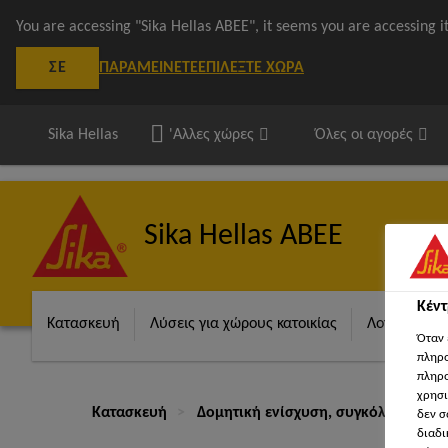
You are accessing "Sika Hellas ΑΒΕΕ", it seems you are accessing 
ΠΑΡΑΜΕΊΝΕΤΕ
ΕΠΙΛΈΞΤΕ ΧΏΡΑ
ΣΕ
Sika Hellas
'Αλλες χώρες
Όλες οι αγορές
Sika Hellas ΑΒΕΕ
Κέν
Κατασκευή
Λύσεις για χώρους κατοικίας
Λογισμικά S
Όταν 
πληρο
πληρο
χρησι
Κατασκευή
Δομητική ενίσχυση, συγκόλληση & 
δεν σ
διαδι