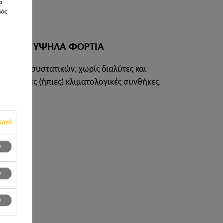
α
2+
μός
ΑΙΑ ΕΩΣ ΥΨΗΛΑ ΦΟΡΤΙΑ
 υλικό 2-συστατικών, χωρίς διαλύτες και
κανονικές (ήπιες) κλιματολογικές συνθήκες.
εργό
γγες