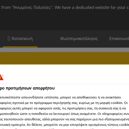
it from "Ηνωμένες Πολιτείες". We have a dedicated website for your c
Κατασκευή
Φωτοτιμοκατάλογος
Επικοινων
τρο προτιμήσεων απορρήτου
ika / ΒΙΜ
'Εγγραφα
Βρείτε κατάστημα Sika
'Εργα Αναφορ
επισκέπτεστε οποιονδήποτε ιστότοπο, μπορεί να αποθηκεύσει ή να ανακτήσει
φορίες σχετικά με το πρόγραμμα περιήγησής σας, κυρίως με τη μορφή cookies. Οι
φορίες αυτές μπορεί να αφορούν εσάς, τις προτιμήσεις σας, τη συσκευή σας ή να
μοποιηθούν ώστε η τοποθεσία να λειτουργεί όπως αναμένετε. Οι πληροφορίες συ
αγκύρωση
Χημικές αγκυρώσεις
Sika AnchorFix®-2+
ας ταυτοποιούν απευθείας, αλλά μπορούν να σας παρέχουν μια πιο εξατομικευμέν
κτυακή εμπειρία. Αν θέλετε, μπορείτε να μην επιτρέψετε ορισμένους τύπους cookie