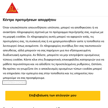
Κέντρο προτιμήσεων απορρήτου
Όταν επισκέπτεστε οποιονδήποτε ιστότοπο, μπορεί να αποθηκεύσει ή να
ανακτήσει πληροφορίες σχετικά με το πρόγραμμα περιήγησής σας, κυρίως με
τη μορφή cookies. Οι πληροφορίες αυτές μπορεί να αφορούν εσάς, τις
LOGISTICS
προτιμήσεις σας, τη συσκευή σας ή να χρησιμοποιηθούν ώστε η τοποθεσία να
λειτουργεί όπως αναμένετε. Οι πληροφορίες συνήθως δεν σας ταυτοποιούν
ADMINISTRATOR/CO-
απευθείας, αλλά μπορούν να σας παρέχουν μια πιο εξατομικευμένη
διαδικτυακή εμπειρία. Αν θέλετε, μπορείτε να μην επιτρέψετε ορισμένους
ORDINATER
τύπους cookies. Κάντε κλικ στις διαφορετικές επικεφαλίδες κατηγοριών για να
μάθετε περισσότερα και να αλλάξετε τις προεπιλεγμένες ρυθμίσεις. Ωστόσο,
θα πρέπει να γνωρίζετε ότι ο αποκλεισμός ορισμένων τύπων cookies μπορεί
να επηρεάσει την εμπειρία σας στην τοποθεσία και τις υπηρεσίες που
Πλήρης απασχόληση
μπορούμε να σας προσφέρουμε.
ΠΟΛΙΤΙΚΗ COOKIE
Διοικητική
Singapore, Singapore
Επιβεβαίωση των επιλογών μου