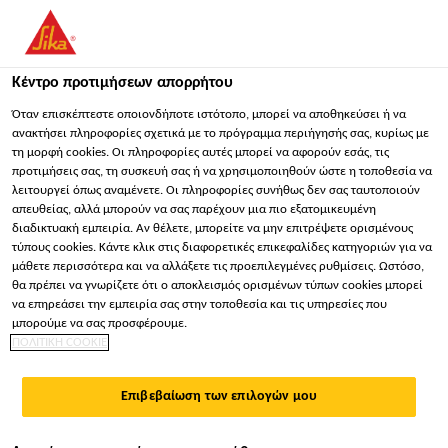
Κέντρο προτιμήσεων απορρήτου
Όταν επισκέπτεστε οποιονδήποτε ιστότοπο, μπορεί να αποθηκεύσει ή να
ανακτήσει πληροφορίες σχετικά με το πρόγραμμα περιήγησής σας, κυρίως με
τη μορφή cookies. Οι πληροφορίες αυτές μπορεί να αφορούν εσάς, τις
TECHNICAL SALES
προτιμήσεις σας, τη συσκευή σας ή να χρησιμοποιηθούν ώστε η τοποθεσία να
λειτουργεί όπως αναμένετε. Οι πληροφορίες συνήθως δεν σας ταυτοποιούν
ENGINEER - BALI-NTB-NTT
απευθείας, αλλά μπορούν να σας παρέχουν μια πιο εξατομικευμένη
διαδικτυακή εμπειρία. Αν θέλετε, μπορείτε να μην επιτρέψετε ορισμένους
τύπους cookies. Κάντε κλικ στις διαφορετικές επικεφαλίδες κατηγοριών για να
μάθετε περισσότερα και να αλλάξετε τις προεπιλεγμένες ρυθμίσεις. Ωστόσο,
Πλήρης απασχόληση | Υβριδικό
θα πρέπει να γνωρίζετε ότι ο αποκλεισμός ορισμένων τύπων cookies μπορεί
να επηρεάσει την εμπειρία σας στην τοποθεσία και τις υπηρεσίες που
Παραγωγή
μπορούμε να σας προσφέρουμε.
Denpasar, Bali, Indonesia
ΠΟΛΙΤΙΚΗ COOKIE
Επιβεβαίωση των επιλογών μου
ΕΦΑΡΜΌΣΤΕ ΤΏΡΑ
ΜΟΙΡΑΣΤΕΊΤΕ ΤΟ