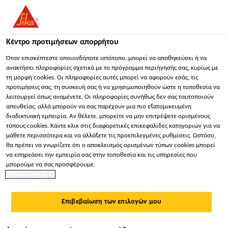
Κέντρο προτιμήσεων απορρήτου
Όταν επισκέπτεστε οποιονδήποτε ιστότοπο, μπορεί να αποθηκεύσει ή να
ανακτήσει πληροφορίες σχετικά με το πρόγραμμα περιήγησής σας, κυρίως με
τη μορφή cookies. Οι πληροφορίες αυτές μπορεί να αφορούν εσάς, τις
PROJECT SALES
προτιμήσεις σας, τη συσκευή σας ή να χρησιμοποιηθούν ώστε η τοποθεσία να
λειτουργεί όπως αναμένετε. Οι πληροφορίες συνήθως δεν σας ταυτοποιούν
REPRESENTATIVE
απευθείας, αλλά μπορούν να σας παρέχουν μια πιο εξατομικευμένη
διαδικτυακή εμπειρία. Αν θέλετε, μπορείτε να μην επιτρέψετε ορισμένους
τύπους cookies. Κάντε κλικ στις διαφορετικές επικεφαλίδες κατηγοριών για να
μάθετε περισσότερα και να αλλάξετε τις προεπιλεγμένες ρυθμίσεις. Ωστόσο,
Πλήρης απασχόληση | Υβριδικό
θα πρέπει να γνωρίζετε ότι ο αποκλεισμός ορισμένων τύπων cookies μπορεί
να επηρεάσει την εμπειρία σας στην τοποθεσία και τις υπηρεσίες που
Πωλήσεις
μπορούμε να σας προσφέρουμε.
Minneapolis, Minnesota, United States
ΠΟΛΙΤΙΚΗ COOKIE
75000 - 100000 USD per year
Επιβεβαίωση των επιλογών μου
ΕΦΑΡΜΌΣΤΕ ΤΏΡΑ
ΜΟΙΡΑΣΤΕΊΤΕ ΤΟ