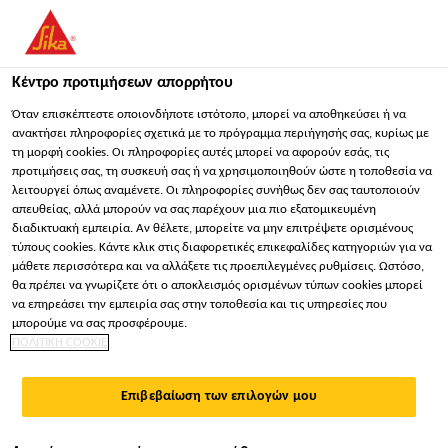
Κέντρο προτιμήσεων απορρήτου
Όταν επισκέπτεστε οποιονδήποτε ιστότοπο, μπορεί να αποθηκεύσει ή να
ανακτήσει πληροφορίες σχετικά με το πρόγραμμα περιήγησής σας, κυρίως με
τη μορφή cookies. Οι πληροφορίες αυτές μπορεί να αφορούν εσάς, τις
INGENIERO DE SERVICIO
προτιμήσεις σας, τη συσκευή σας ή να χρησιμοποιηθούν ώστε η τοποθεσία να
λειτουργεί όπως αναμένετε. Οι πληροφορίες συνήθως δεν σας ταυτοποιούν
TÉCNICO
απευθείας, αλλά μπορούν να σας παρέχουν μια πιο εξατομικευμένη
διαδικτυακή εμπειρία. Αν θέλετε, μπορείτε να μην επιτρέψετε ορισμένους
τύπους cookies. Κάντε κλικ στις διαφορετικές επικεφαλίδες κατηγοριών για να
μάθετε περισσότερα και να αλλάξετε τις προεπιλεγμένες ρυθμίσεις. Ωστόσο,
Πλήρης απασχόληση
θα πρέπει να γνωρίζετε ότι ο αποκλεισμός ορισμένων τύπων cookies μπορεί
να επηρεάσει την εμπειρία σας στην τοποθεσία και τις υπηρεσίες που
Εξυπηρέτηση πελατών
μπορούμε να σας προσφέρουμε.
Santiago de Querétaro, Querétaro, Mexico
ΠΟΛΙΤΙΚΗ COOKIE
30000 - 31000 MXN per month
Επιβεβαίωση των επιλογών μου
ΕΦΑΡΜΌΣΤΕ ΤΏΡΑ
ΜΟΙΡΑΣΤΕΊΤΕ ΤΟ