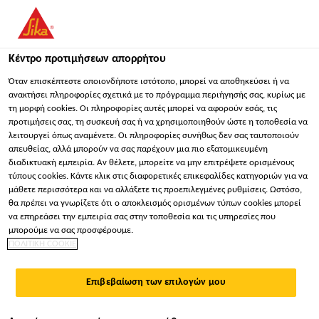
Κέντρο προτιμήσεων απορρήτου
Όταν επισκέπτεστε οποιονδήποτε ιστότοπο, μπορεί να αποθηκεύσει ή να
ανακτήσει πληροφορίες σχετικά με το πρόγραμμα περιήγησής σας, κυρίως με
τη μορφή cookies. Οι πληροφορίες αυτές μπορεί να αφορούν εσάς, τις
製造スタッフ・
προτιμήσεις σας, τη συσκευή σας ή να χρησιμοποιηθούν ώστε η τοποθεσία να
λειτουργεί όπως αναμένετε. Οι πληροφορίες συνήθως δεν σας ταυτοποιούν
PRODUCTION STAFF
απευθείας, αλλά μπορούν να σας παρέχουν μια πιο εξατομικευμένη
διαδικτυακή εμπειρία. Αν θέλετε, μπορείτε να μην επιτρέψετε ορισμένους
(NAGATORO)
τύπους cookies. Κάντε κλικ στις διαφορετικές επικεφαλίδες κατηγοριών για να
μάθετε περισσότερα και να αλλάξετε τις προεπιλεγμένες ρυθμίσεις. Ωστόσο,
θα πρέπει να γνωρίζετε ότι ο αποκλεισμός ορισμένων τύπων cookies μπορεί
να επηρεάσει την εμπειρία σας στην τοποθεσία και τις υπηρεσίες που
Πλήρης απασχόληση
μπορούμε να σας προσφέρουμε.
ΠΟΛΙΤΙΚΗ COOKIE
Παραγωγή
Hiratsuka, Kanagawa, Japan
Επιβεβαίωση των επιλογών μου