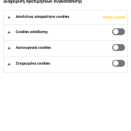
ΕΦΑΡΜΌΣΤΕ ΤΏΡΑ
Διαχείριση προτιμήσεων συγκατάθεσης
ΜΟΙΡΑΣΤΕΊΤΕ ΤΟ
Απολύτως απαραίτητα cookies
Πάντα ενεργό
Cookies απόδοσης
Λειτουργικά cookies
Στοχευμένα cookies
Καριέρες
...
製造スタッフ・Production Staff (Nagator