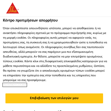
Κέντρο προτιμήσεων απορρήτου
Όταν επισκέπτεστε οποιονδήποτε ιστότοπο, μπορεί να αποθηκεύσει ή να
ανακτήσει πληροφορίες σχετικά με το πρόγραμμα περιήγησής σας, κυρίως με
τη μορφή cookies. Οι πληροφορίες αυτές μπορεί να αφορούν εσάς, τις
OPERATOR
προτιμήσεις σας, τη συσκευή σας ή να χρησιμοποιηθούν ώστε η τοποθεσία να
λειτουργεί όπως αναμένετε. Οι πληροφορίες συνήθως δεν σας ταυτοποιούν
απευθείας, αλλά μπορούν να σας παρέχουν μια πιο εξατομικευμένη
διαδικτυακή εμπειρία. Αν θέλετε, μπορείτε να μην επιτρέψετε ορισμένους
Πλήρης απασχόληση
τύπους cookies. Κάντε κλικ στις διαφορετικές επικεφαλίδες κατηγοριών για να
Παραγωγή
μάθετε περισσότερα και να αλλάξετε τις προεπιλεγμένες ρυθμίσεις. Ωστόσο,
θα πρέπει να γνωρίζετε ότι ο αποκλεισμός ορισμένων τύπων cookies μπορεί
Suzhou, Jiangsu, China
να επηρεάσει την εμπειρία σας στην τοποθεσία και τις υπηρεσίες που
μπορούμε να σας προσφέρουμε.
ΠΟΛΙΤΙΚΗ COOKIE
ΕΦΑΡΜΌΣΤΕ ΤΏΡΑ
ΜΟΙΡΑΣΤΕΊΤΕ ΤΟ
Επιβεβαίωση των επιλογών μου