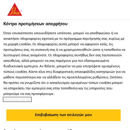
Κέντρο προτιμήσεων απορρήτου
Όταν επισκέπτεστε οποιονδήποτε ιστότοπο, μπορεί να αποθηκεύσει ή να
ανακτήσει πληροφορίες σχετικά με το πρόγραμμα περιήγησής σας, κυρίως με
τη μορφή cookies. Οι πληροφορίες αυτές μπορεί να αφορούν εσάς, τις
LOGISTIKMITARBEITER
προτιμήσεις σας, τη συσκευή σας ή να χρησιμοποιηθούν ώστε η τοποθεσία να
λειτουργεί όπως αναμένετε. Οι πληροφορίες συνήθως δεν σας ταυτοποιούν
FERTIGWARENLAGER
απευθείας, αλλά μπορούν να σας παρέχουν μια πιο εξατομικευμένη
διαδικτυακή εμπειρία. Αν θέλετε, μπορείτε να μην επιτρέψετε ορισμένους
(M/W/D)
τύπους cookies. Κάντε κλικ στις διαφορετικές επικεφαλίδες κατηγοριών για να
μάθετε περισσότερα και να αλλάξετε τις προεπιλεγμένες ρυθμίσεις. Ωστόσο,
θα πρέπει να γνωρίζετε ότι ο αποκλεισμός ορισμένων τύπων cookies μπορεί
να επηρεάσει την εμπειρία σας στην τοποθεσία και τις υπηρεσίες που
Πλήρης απασχόληση
μπορούμε να σας προσφέρουμε.
ΠΟΛΙΤΙΚΗ COOKIE
Αλυσίδα εφοδιασμού
Rosendahl, North Rhine-Westphalia,
Επιβεβαίωση των επιλογών μου
Germany