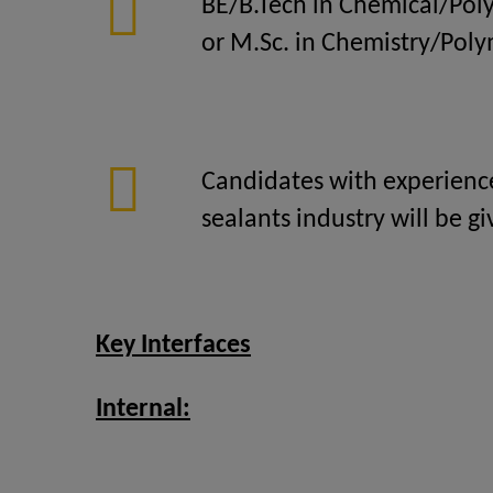
BE/B.Tech in Chemical/Pol
or M.Sc. in Chemistry/Pol
Candidates with experienc
sealants industry will be g
Key Interfaces
Internal: