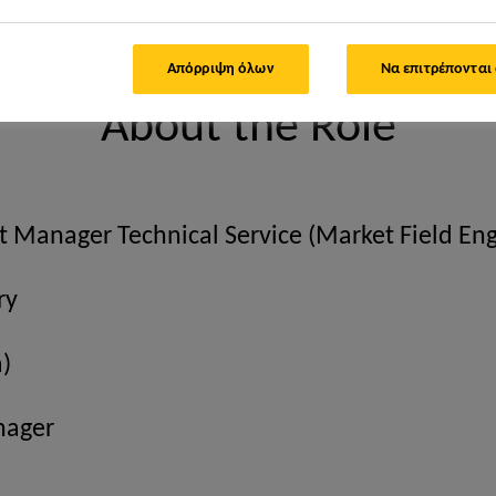
gineer / Assistant Manager – Technical Service
Απόρριψη όλων
Να επιτρέπονται
About the Role
 Manager Technical Service (Market Field Eng
ry
)
nager