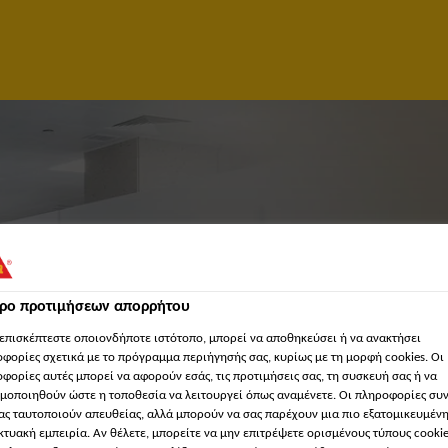
τρο προτιμήσεων απορρήτου
επισκέπτεστε οποιονδήποτε ιστότοπο, μπορεί να αποθηκεύσει ή να ανακτήσει
φορίες σχετικά με το πρόγραμμα περιήγησής σας, κυρίως με τη μορφή cookies. Οι
φορίες αυτές μπορεί να αφορούν εσάς, τις προτιμήσεις σας, τη συσκευή σας ή να
ISTANT MANAGER – TEC
μοποιηθούν ώστε η τοποθεσία να λειτουργεί όπως αναμένετε. Οι πληροφορίες συ
ας ταυτοποιούν απευθείας, αλλά μπορούν να σας παρέχουν μια πιο εξατομικευμέν
κτυακή εμπειρία. Αν θέλετε, μπορείτε να μην επιτρέψετε ορισμένους τύπους cookie