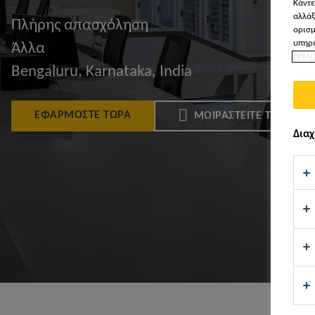
Κάντε
αλλάξ
Πλήρης απασχόληση
ορισμ
υπηρε
Άλλα
ΠΟΛΙ
Bengaluru, Karnataka, India
ΕΦΑΡΜΌΣΤΕ ΤΏΡΑ
ΜΟΙΡΑΣΤΕΊΤΕ ΤΟ
Διαχ