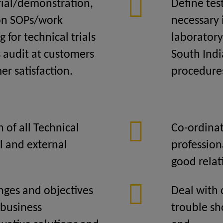
trial/demonstration,
Define tes
ion SOPs/work
necessary 
 for technical trials
laboratory
s audit at customers
South Indi
r satisfaction.
procedure
 of all Technical
Co-ordinat
l and external
profession
good relat
enges and objectives
Deal with 
 business
trouble sh