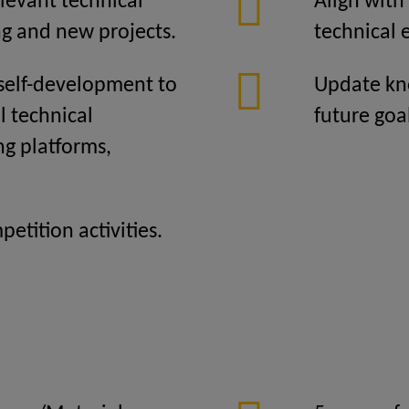
levant technical
Align with
g and new projects.
technical
 self-development to
Update kn
l technical
future goa
ng platforms,
etition activities.