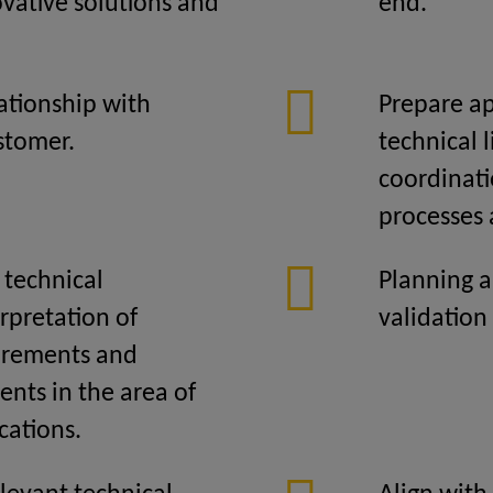
vative solutions and
end.
ationship with
Prepare ap
stomer.
technical l
coordinati
processes 
technical
Planning a
erpretation of
validation 
irements and
ents in the area of
cations.