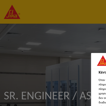
Κέν
Όταν 
πληρο
πληρο
SR. ENGINEER / ASS
χρησι
δεν σ
διαδι