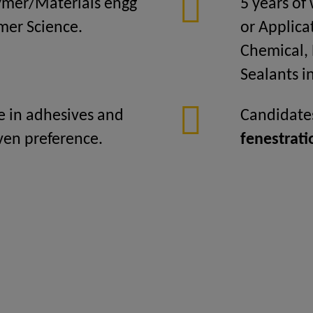
ymer/Materials engg
5 years of
ymer Science.
or Applica
Chemical, 
Sealants i
e in adhesives and
Candidates
iven preference.
fenestrati