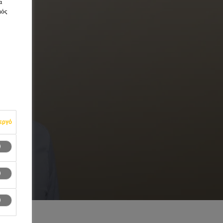
α
μός
εργό