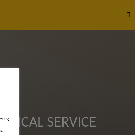
HNICAL SERVICE
νήθως
η
s.