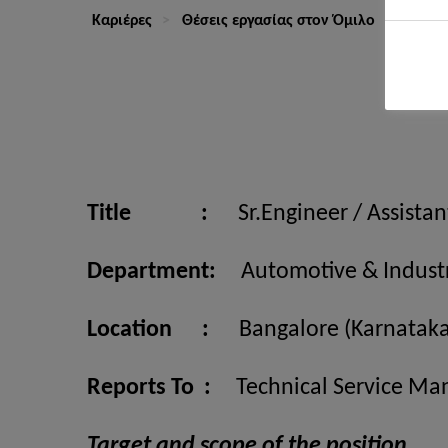
Καριέρες
Θέσεις εργασίας στον Όμιλο
Sr. En
Title :
Sr.Engineer / Assistant
Department:
Automotive & Indust
Location :
Bangalore (Karnataka
Reports To :
Technical Service Ma
Target and scope of the position