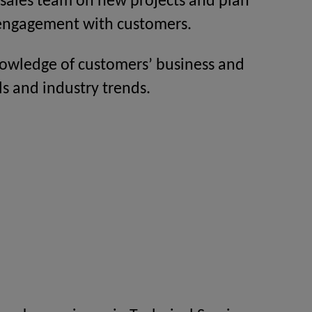
 sales team on new projects and plan
 engagement with customers.
owledge of customers’ business and
ls and industry trends.