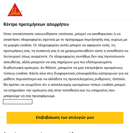
Κέντρο προτιμήσεων απορρήτου
Όταν επισκέπτεστε οποιονδήποτε ιστότοπο, μπορεί να αποθηκεύσει ή να
ανακτήσει πληροφορίες σχετικά με το πρόγραμμα περιήγησής σας, κυρίως με
τη μορφή cookies. Οι πληροφορίες αυτές μπορεί να αφορούν εσάς, τις
ASSISTANT SALES
προτιμήσεις σας, τη συσκευή σας ή να χρησιμοποιηθούν ώστε η τοποθεσία να
λειτουργεί όπως αναμένετε. Οι πληροφορίες συνήθως δεν σας ταυτοποιούν
MANAGER
απευθείας, αλλά μπορούν να σας παρέχουν μια πιο εξατομικευμένη
διαδικτυακή εμπειρία. Αν θέλετε, μπορείτε να μην επιτρέψετε ορισμένους
τύπους cookies. Κάντε κλικ στις διαφορετικές επικεφαλίδες κατηγοριών για να
μάθετε περισσότερα και να αλλάξετε τις προεπιλεγμένες ρυθμίσεις. Ωστόσο,
Πλήρης απασχόληση
θα πρέπει να γνωρίζετε ότι ο αποκλεισμός ορισμένων τύπων cookies μπορεί
να επηρεάσει την εμπειρία σας στην τοποθεσία και τις υπηρεσίες που
Πωλήσεις
μπορούμε να σας προσφέρουμε.
Indore, Madhya Pradesh, India
ΠΟΛΙΤΙΚΗ COOKIE
Επιβεβαίωση των επιλογών μου
ΕΦΑΡΜΌΣΤΕ ΤΏΡΑ
ΜΟΙΡΑΣΤΕΊΤΕ ΤΟ