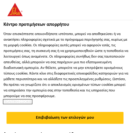
Κέντρο προτιμήσεων απορρήτου
Όταν επισκέπτεστε οποιονδήποτε ιστότοπο, μπορεί να αποθηκεύσει ή να
ανακτήσει πληροφορίες σχετικά με το πρόγραμμα περιήγησής σας, κυρίως με
τη μορφή cookies. Οι πληροφορίες αυτές μπορεί να αφορούν εσάς, τις
KEY ACCOUNT MANAGER
προτιμήσεις σας, τη συσκευή σας ή να χρησιμοποιηθούν ώστε η τοποθεσία να
λειτουργεί όπως αναμένετε. Οι πληροφορίες συνήθως δεν σας ταυτοποιούν
- AFTER MARKET
απευθείας, αλλά μπορούν να σας παρέχουν μια πιο εξατομικευμένη
διαδικτυακή εμπειρία. Αν θέλετε, μπορείτε να μην επιτρέψετε ορισμένους
τύπους cookies. Κάντε κλικ στις διαφορετικές επικεφαλίδες κατηγοριών για να
μάθετε περισσότερα και να αλλάξετε τις προεπιλεγμένες ρυθμίσεις. Ωστόσο,
Πλήρης απασχόληση
θα πρέπει να γνωρίζετε ότι ο αποκλεισμός ορισμένων τύπων cookies μπορεί
να επηρεάσει την εμπειρία σας στην τοποθεσία και τις υπηρεσίες που
Πωλήσεις
μπορούμε να σας προσφέρουμε.
Castel d'Azzano, Veneto, Italy
ΠΟΛΙΤΙΚΗ COOKIE
Επιβεβαίωση των επιλογών μου
ΕΦΑΡΜΌΣΤΕ ΤΏΡΑ
ΜΟΙΡΑΣΤΕΊΤΕ ΤΟ