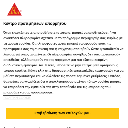
Κέντρο προτιμήσεων απορρήτου
Όταν επισκέπτεστε οποιονδήποτε ιστότοπο, μπορεί να αποθηκεύσει ή να
ανακτήσει πληροφορίες σχετικά με το πρόγραμμα περιήγησής σας, κυρίως με
τη μορφή cookies. Οι πληροφορίες αυτές μπορεί να αφορούν εσάς, τις
KEY ACCOUNT CONCRETO
προτιμήσεις σας, τη συσκευή σας ή να χρησιμοποιηθούν ώστε η τοποθεσία να
λειτουργεί όπως αναμένετε. Οι πληροφορίες συνήθως δεν σας ταυτοποιούν
απευθείας, αλλά μπορούν να σας παρέχουν μια πιο εξατομικευμένη
διαδικτυακή εμπειρία. Αν θέλετε, μπορείτε να μην επιτρέψετε ορισμένους
Πλήρης απασχόληση
τύπους cookies. Κάντε κλικ στις διαφορετικές επικεφαλίδες κατηγοριών για να
Πωλήσεις
μάθετε περισσότερα και να αλλάξετε τις προεπιλεγμένες ρυθμίσεις. Ωστόσο,
θα πρέπει να γνωρίζετε ότι ο αποκλεισμός ορισμένων τύπων cookies μπορεί
Guatemala City, Guatemala Department,
να επηρεάσει την εμπειρία σας στην τοποθεσία και τις υπηρεσίες που
μπορούμε να σας προσφέρουμε.
Guatemala
ΠΟΛΙΤΙΚΗ COOKIE
ΕΦΑΡΜΌΣΤΕ ΤΏΡΑ
Επιβεβαίωση των επιλογών μου
ΜΟΙΡΑΣΤΕΊΤΕ ΤΟ