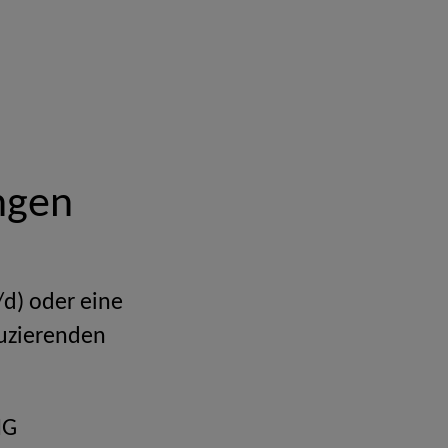
ngen
d) oder eine
duzierenden
IG