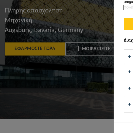
υπηρε
ΠΟΛΙ
Πλήρης απασχόληση
Μηχανική
Augsburg, Bavaria, Germany
Διαχ
ΕΦΑΡΜΌΣΤΕ ΤΏΡΑ
ΜΟΙΡΑΣΤΕΊΤΕ ΤΟ