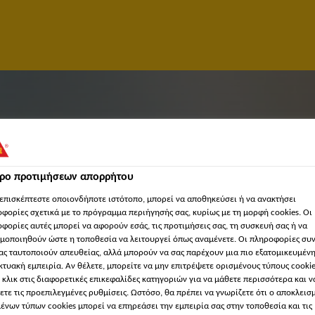
τρο προτιμήσεων απορρήτου
επισκέπτεστε οποιονδήποτε ιστότοπο, μπορεί να αποθηκεύσει ή να ανακτήσει
φορίες σχετικά με το πρόγραμμα περιήγησής σας, κυρίως με τη μορφή cookies. Οι
φορίες αυτές μπορεί να αφορούν εσάς, τις προτιμήσεις σας, τη συσκευή σας ή να
μοποιηθούν ώστε η τοποθεσία να λειτουργεί όπως αναμένετε. Οι πληροφορίες συ
ας ταυτοποιούν απευθείας, αλλά μπορούν να σας παρέχουν μια πιο εξατομικευμέν
κτυακή εμπειρία. Αν θέλετε, μπορείτε να μην επιτρέψετε ορισμένους τύπους cookie
ER (M/W/D)
 κλικ στις διαφορετικές επικεφαλίδες κατηγοριών για να μάθετε περισσότερα και ν
ετε τις προεπιλεγμένες ρυθμίσεις. Ωστόσο, θα πρέπει να γνωρίζετε ότι ο αποκλεισ
ένων τύπων cookies μπορεί να επηρεάσει την εμπειρία σας στην τοποθεσία και τις