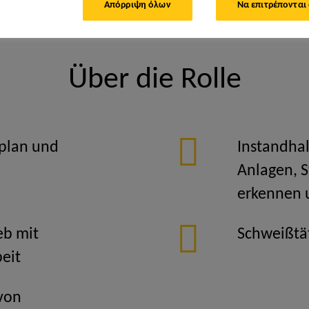
Απόρριψη όλων
Να επιτρέπονται
riemechaniker (m/w/d)
Über die Rolle
plan und
Instandha
Anlagen, 
erkennen
eb mit
Schweißtä
beit
von