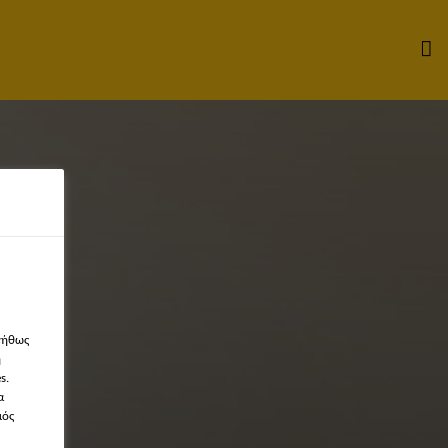
νήθως
η
s.
α
μός