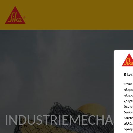
Κέν
Όταν 
πληρο
πληρο
χρησι
δεν σ
διαδι
INDUSTRIEMECHANIK
Κάντε
αλλάξ
ορισμ