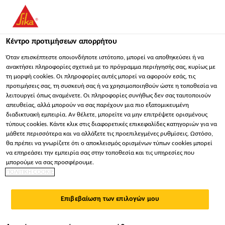
You are accessing "Sika Hellas ΑΒΕΕ", it seems you are
accessing it from "Ηνωμένες Πολιτείες". We have a dedicated
website for your country.
Κέντρο προτιμήσεων απορρήτου
ΠΑΡΑΜΕΊΝΕΤΕ
ΕΠΙΛΈΞΤΕ ΧΏΡΑ
ΣΕ
Όταν επισκέπτεστε οποιονδήποτε ιστότοπο, μπορεί να αποθηκεύσει ή να
ανακτήσει πληροφορίες σχετικά με το πρόγραμμα περιήγησής σας, κυρίως με
τη μορφή cookies. Οι πληροφορίες αυτές μπορεί να αφορούν εσάς, τις
προτιμήσεις σας, τη συσκευή σας ή να χρησιμοποιηθούν ώστε η τοποθεσία να
Sika Hellas ΑΒΕΕ
λειτουργεί όπως αναμένετε. Οι πληροφορίες συνήθως δεν σας ταυτοποιούν
απευθείας, αλλά μπορούν να σας παρέχουν μια πιο εξατομικευμένη
διαδικτυακή εμπειρία. Αν θέλετε, μπορείτε να μην επιτρέψετε ορισμένους
τύπους cookies. Κάντε κλικ στις διαφορετικές επικεφαλίδες κατηγοριών για να
μάθετε περισσότερα και να αλλάξετε τις προεπιλεγμένες ρυθμίσεις. Ωστόσο,
θα πρέπει να γνωρίζετε ότι ο αποκλεισμός ορισμένων τύπων cookies μπορεί
SIKA ΣΗΜΑΊΝΕΙ
να επηρεάσει την εμπειρία σας στην τοποθεσία και τις υπηρεσίες που
μπορούμε να σας προσφέρουμε.
ΠΟΛΙΤΙΚΗ COOKIE
ΠΟΙΌΤΗΤΑ ΚΑΙ
Επιβεβαίωση των επιλογών μου
ΑΠΌΔΟΣΗ