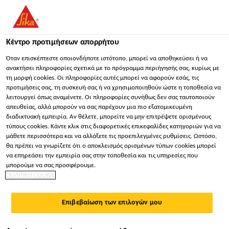
You are accessing "Sika Hellas ΑΒΕΕ", it seems you are
accessing it from "Ηνωμένες Πολιτείες". We have a dedicated
website for your country.
Κέντρο προτιμήσεων απορρήτου
ΠΑΡΑΜΕΊΝΕΤΕ
ΕΠΙΛΈΞΤΕ ΧΏΡΑ
ΣΕ
Όταν επισκέπτεστε οποιονδήποτε ιστότοπο, μπορεί να αποθηκεύσει ή να
ανακτήσει πληροφορίες σχετικά με το πρόγραμμα περιήγησής σας, κυρίως με
τη μορφή cookies. Οι πληροφορίες αυτές μπορεί να αφορούν εσάς, τις
προτιμήσεις σας, τη συσκευή σας ή να χρησιμοποιηθούν ώστε η τοποθεσία να
Sika Hellas ΑΒΕΕ
λειτουργεί όπως αναμένετε. Οι πληροφορίες συνήθως δεν σας ταυτοποιούν
απευθείας, αλλά μπορούν να σας παρέχουν μια πιο εξατομικευμένη
διαδικτυακή εμπειρία. Αν θέλετε, μπορείτε να μην επιτρέψετε ορισμένους
τύπους cookies. Κάντε κλικ στις διαφορετικές επικεφαλίδες κατηγοριών για να
μάθετε περισσότερα και να αλλάξετε τις προεπιλεγμένες ρυθμίσεις. Ωστόσο,
ΕΝΣΩΜΑΤΩΜΈΝΑ
θα πρέπει να γνωρίζετε ότι ο αποκλεισμός ορισμένων τύπων cookies μπορεί
να επηρεάσει την εμπειρία σας στην τοποθεσία και τις υπηρεσίες που
ΦΩΤΟΒΟΛΤΑΪΚΆ
μπορούμε να σας προσφέρουμε.
ΠΟΛΙΤΙΚΗ COOKIE
ΣΥΣΤΉΜΑΤΑ
Επιβεβαίωση των επιλογών μου