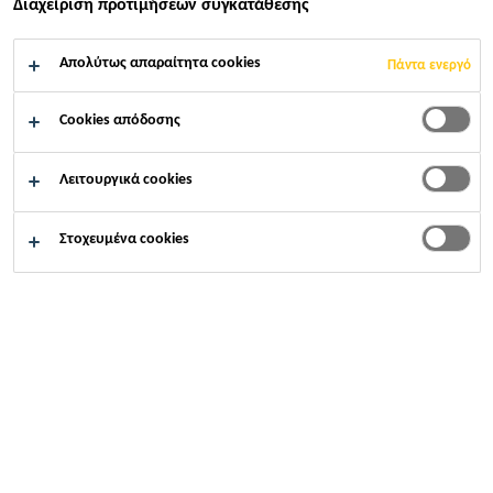
Διαχείριση προτιμήσεων συγκατάθεσης
Βιομηχανία
...
Ηλιακή ενέργεια
Απολύτως απαραίτητα cookies
Πάντα ενεργό
Cookies απόδοσης
Λειτουργικά cookies
Στοχευμένα cookies
Sika Hellas ABEE
Σχετικά με εμάς
Υπεύθυνος ιστοσελίδας
Προστασία προσωπικών δεδομένων
Λύσεις από την Sika