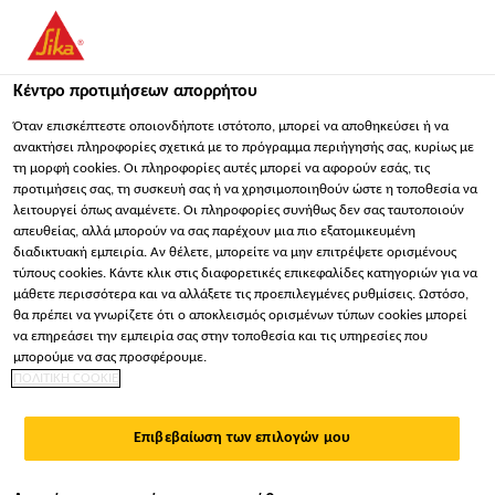
You are accessing "Sika Hellas ΑΒΕΕ", it seems you are
accessing it from "Ηνωμένες Πολιτείες". We have a dedicated
website for your country.
Κέντρο προτιμήσεων απορρήτου
ΠΑΡΑΜΕΊΝΕΤΕ
ΕΠΙΛΈΞΤΕ ΧΏΡΑ
ΣΕ
Όταν επισκέπτεστε οποιονδήποτε ιστότοπο, μπορεί να αποθηκεύσει ή να
ανακτήσει πληροφορίες σχετικά με το πρόγραμμα περιήγησής σας, κυρίως με
τη μορφή cookies. Οι πληροφορίες αυτές μπορεί να αφορούν εσάς, τις
προτιμήσεις σας, τη συσκευή σας ή να χρησιμοποιηθούν ώστε η τοποθεσία να
Sika Hellas ΑΒΕΕ
λειτουργεί όπως αναμένετε. Οι πληροφορίες συνήθως δεν σας ταυτοποιούν
απευθείας, αλλά μπορούν να σας παρέχουν μια πιο εξατομικευμένη
διαδικτυακή εμπειρία. Αν θέλετε, μπορείτε να μην επιτρέψετε ορισμένους
τύπους cookies. Κάντε κλικ στις διαφορετικές επικεφαλίδες κατηγοριών για να
μάθετε περισσότερα και να αλλάξετε τις προεπιλεγμένες ρυθμίσεις. Ωστόσο,
ELASTICALLY BONDED
θα πρέπει να γνωρίζετε ότι ο αποκλεισμός ορισμένων τύπων cookies μπορεί
να επηρεάσει την εμπειρία σας στην τοποθεσία και τις υπηρεσίες που
PV ROOF
μπορούμε να σας προσφέρουμε.
ΠΟΛΙΤΙΚΗ COOKIE
INSTALLATION
Επιβεβαίωση των επιλογών μου