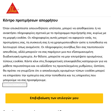
You are accessing "Sika Hellas ΑΒΕΕ", it seems you are
accessing it from "Ηνωμένες Πολιτείες". We have a dedicated
website for your country.
Κέντρο προτιμήσεων απορρήτου
Βιομηχανία
...
Sikadur® WTG-1280
ΠΑΡΑΜΕΊΝΕΤΕ
ΕΠΙΛΈΞΤΕ ΧΏΡΑ
ΣΕ
Όταν επισκέπτεστε οποιονδήποτε ιστότοπο, μπορεί να αποθηκεύσει ή να
ανακτήσει πληροφορίες σχετικά με το πρόγραμμα περιήγησής σας, κυρίως με
τη μορφή cookies. Οι πληροφορίες αυτές μπορεί να αφορούν εσάς, τις
προτιμήσεις σας, τη συσκευή σας ή να χρησιμοποιηθούν ώστε η τοποθεσία να
Sika Hellas ΑΒΕΕ
λειτουργεί όπως αναμένετε. Οι πληροφορίες συνήθως δεν σας ταυτοποιούν
απευθείας, αλλά μπορούν να σας παρέχουν μια πιο εξατομικευμένη
Sikadur® WTG-
διαδικτυακή εμπειρία. Αν θέλετε, μπορείτε να μην επιτρέψετε ορισμένους
τύπους cookies. Κάντε κλικ στις διαφορετικές επικεφαλίδες κατηγοριών για να
μάθετε περισσότερα και να αλλάξετε τις προεπιλεγμένες ρυθμίσεις. Ωστόσο,
1280
θα πρέπει να γνωρίζετε ότι ο αποκλεισμός ορισμένων τύπων cookies μπορεί
να επηρεάσει την εμπειρία σας στην τοποθεσία και τις υπηρεσίες που
μπορούμε να σας προσφέρουμε.
To Sikadur® WTG-1280 είναι άκαμπτο εποξειδικό
ΠΟΛΙΤΙΚΗ COOKIE
συγκολλητικό 2-συστατικών για εφαρμογής
συγκόλλησης σε ανεμογεννήτριες.
Επιβεβαίωση των επιλογών μου