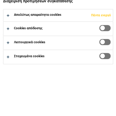
Καλές ιδιότητες εφαρμοσιμότητας
Διαχείριση προτιμήσεων συγκατάθεσης
Ταχείας ωρίμανσης
Απολύτως απαραίτητα cookies
Πάντα ενεργό
Υψηλής ακαμψίας και αντοχής
Cookies απόδοσης
ΒΡΕΊΤΕ ΚΑΤΆΣΤΗΜΑ SIKA
Λειτουργικά cookies
ΕΠΙΚΟΙΝΩΝΙΑ
Στοχευμένα cookies