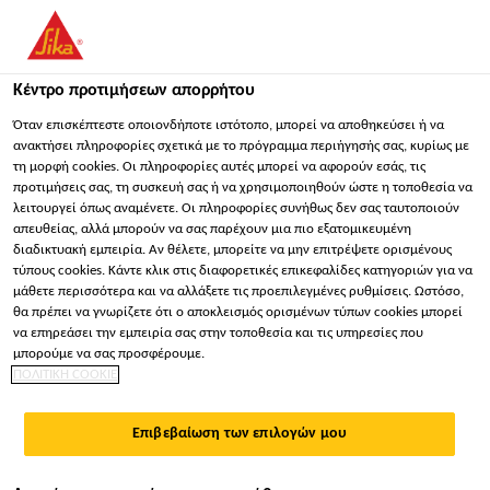
You are accessing "Sika Hellas ΑΒΕΕ", it seems you are
accessing it from "Ηνωμένες Πολιτείες". We have a dedicated
website for your country.
Κέντρο προτιμήσεων απορρήτου
ΠΑΡΑΜΕΊΝΕΤΕ
ΕΠΙΛΈΞΤΕ ΧΏΡΑ
ΣΕ
Όταν επισκέπτεστε οποιονδήποτε ιστότοπο, μπορεί να αποθηκεύσει ή να
ανακτήσει πληροφορίες σχετικά με το πρόγραμμα περιήγησής σας, κυρίως με
τη μορφή cookies. Οι πληροφορίες αυτές μπορεί να αφορούν εσάς, τις
προτιμήσεις σας, τη συσκευή σας ή να χρησιμοποιηθούν ώστε η τοποθεσία να
Sika Hellas ΑΒΕΕ
λειτουργεί όπως αναμένετε. Οι πληροφορίες συνήθως δεν σας ταυτοποιούν
απευθείας, αλλά μπορούν να σας παρέχουν μια πιο εξατομικευμένη
διαδικτυακή εμπειρία. Αν θέλετε, μπορείτε να μην επιτρέψετε ορισμένους
τύπους cookies. Κάντε κλικ στις διαφορετικές επικεφαλίδες κατηγοριών για να
μάθετε περισσότερα και να αλλάξετε τις προεπιλεγμένες ρυθμίσεις. Ωστόσο,
ΤΑ ΕΛΑΣΤΙΚΆ ΚΑΙ
θα πρέπει να γνωρίζετε ότι ο αποκλεισμός ορισμένων τύπων cookies μπορεί
να επηρεάσει την εμπειρία σας στην τοποθεσία και τις υπηρεσίες που
ΔΟΜΙΚΆ
μπορούμε να σας προσφέρουμε.
ΠΟΛΙΤΙΚΗ COOKIE
ΣΥΓΚΟΛΛΗΤΙΚΆ ΤΗΣ
Επιβεβαίωση των επιλογών μου
SIKA ΕΠΙΤΡΈΠΟΥΝ