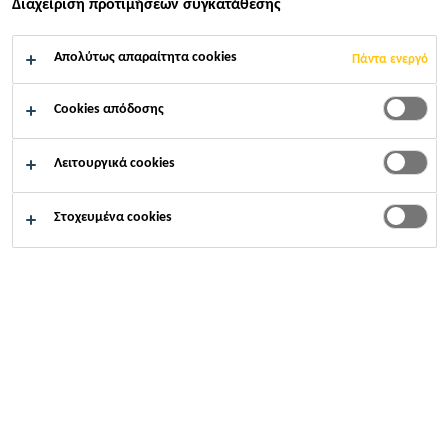
Διαχείριση προτιμήσεων συγκατάθεσης
ΕΦΑΡΜΟΓΉ
Απολύτως απαραίτητα cookies
Πάντα ενεργό
ΚΑΙΝΟΤΌΜΩΝ ΙΔΕΏΝ
Cookies απόδοσης
ΣΤΟ ΣΧΕΔΙΑΣΜΌ
Λειτουργικά cookies
ΟΧΗΜΆΤΩΝ
Στοχευμένα cookies
Βιομηχανία
Λεωφορεία & πούλμαν
Transportation