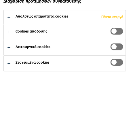
Διαχείριση προτιμήσεων συγκατάθεσης
Βιομηχανία
Λεωφορεία & πούλμαν
Απολύτως απαραίτητα cookies
Πάντα ενεργό
Cookies απόδοσης
Λειτουργικά cookies
Transportation
Στοχευμένα cookies
Τα συγκολλητικά συστήματα της Sika υποστηρίζουν τις
βέλτιστες διαδικασίες βιομηχανικής συγκόλλησης:
Λιγότερα στάδια εργασίας εξαλείφοντας την ανάγκη
εφαρμογής ασταριού. Ταχείας και επιταχυνόμενης
ωρίμανσης συγκολλητικά για πάνελ που επιτρέπουν
βραχύτερα βήματα επεξεργασίας και μεταβολή σειράς
συναρμολόγησης σώματος, βοηθώντας τους