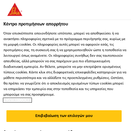
You are accessing "Sika Hellas ΑΒΕΕ", it seems you are
accessing it from "Ηνωμένες Πολιτείες". We have a dedicated
website for your country.
Κέντρο προτιμήσεων απορρήτου
ΠΑΡΑΜΕΊΝΕΤΕ
ΕΠΙΛΈΞΤΕ ΧΏΡΑ
ΣΕ
Όταν επισκέπτεστε οποιονδήποτε ιστότοπο, μπορεί να αποθηκεύσει ή να
ανακτήσει πληροφορίες σχετικά με το πρόγραμμα περιήγησής σας, κυρίως με
τη μορφή cookies. Οι πληροφορίες αυτές μπορεί να αφορούν εσάς, τις
προτιμήσεις σας, τη συσκευή σας ή να χρησιμοποιηθούν ώστε η τοποθεσία να
Sika Hellas ΑΒΕΕ
λειτουργεί όπως αναμένετε. Οι πληροφορίες συνήθως δεν σας ταυτοποιούν
απευθείας, αλλά μπορούν να σας παρέχουν μια πιο εξατομικευμένη
διαδικτυακή εμπειρία. Αν θέλετε, μπορείτε να μην επιτρέψετε ορισμένους
τύπους cookies. Κάντε κλικ στις διαφορετικές επικεφαλίδες κατηγοριών για να
μάθετε περισσότερα και να αλλάξετε τις προεπιλεγμένες ρυθμίσεις. Ωστόσο,
ΥΨΗΛΌΤΕΡΗ
θα πρέπει να γνωρίζετε ότι ο αποκλεισμός ορισμένων τύπων cookies μπορεί
να επηρεάσει την εμπειρία σας στην τοποθεσία και τις υπηρεσίες που
ΑΠΟΔΟΤΙΚΌΤΗΤΑ
μπορούμε να σας προσφέρουμε.
ΠΟΛΙΤΙΚΗ COOKIE
ΔΙΑΔΙΚΑΣΙΏΝ
Επιβεβαίωση των επιλογών μου