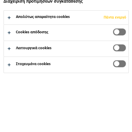
Διαχείριση προτιμήσεων συγκατάθεσης
ΑΝΆΓΚΕΣ ΤΟΥ
Απολύτως απαραίτητα cookies
Πάντα ενεργό
ΠΕΛΆΤΗ
Cookies απόδοσης
Λειτουργικά cookies
Βιομηχανία
...
Υπηρεσίες προσανατολισμένες στις αν
Στοχευμένα cookies
Ανακαλύπτοντας τις
λύσεις μαζί
Στόχος της Sika είναι να σας