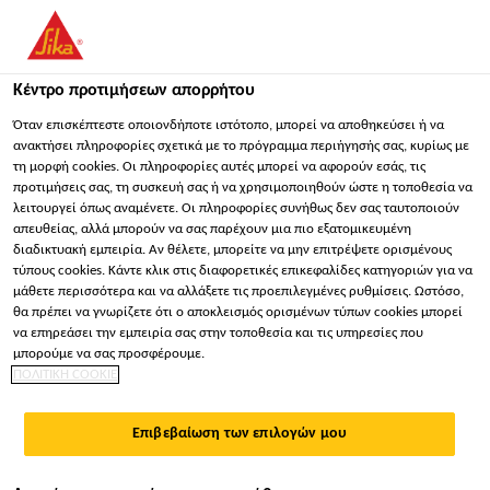
You are accessing "Sika Hellas ΑΒΕΕ", it seems you are
accessing it from "Ηνωμένες Πολιτείες". We have a dedicated
website for your country.
Κέντρο προτιμήσεων απορρήτου
ΠΑΡΑΜΕΊΝΕΤΕ
ΕΠΙΛΈΞΤΕ ΧΏΡΑ
ΣΕ
Όταν επισκέπτεστε οποιονδήποτε ιστότοπο, μπορεί να αποθηκεύσει ή να
ανακτήσει πληροφορίες σχετικά με το πρόγραμμα περιήγησής σας, κυρίως με
τη μορφή cookies. Οι πληροφορίες αυτές μπορεί να αφορούν εσάς, τις
προτιμήσεις σας, τη συσκευή σας ή να χρησιμοποιηθούν ώστε η τοποθεσία να
Sika Hellas ΑΒΕΕ
λειτουργεί όπως αναμένετε. Οι πληροφορίες συνήθως δεν σας ταυτοποιούν
απευθείας, αλλά μπορούν να σας παρέχουν μια πιο εξατομικευμένη
διαδικτυακή εμπειρία. Αν θέλετε, μπορείτε να μην επιτρέψετε ορισμένους
τύπους cookies. Κάντε κλικ στις διαφορετικές επικεφαλίδες κατηγοριών για να
μάθετε περισσότερα και να αλλάξετε τις προεπιλεγμένες ρυθμίσεις. Ωστόσο,
θα πρέπει να γνωρίζετε ότι ο αποκλεισμός ορισμένων τύπων cookies μπορεί
ΥΠΗΡΕΣΊΕΣ
να επηρεάσει την εμπειρία σας στην τοποθεσία και τις υπηρεσίες που
μπορούμε να σας προσφέρουμε.
ΠΟΛΙΤΙΚΗ COOKIE
ΠΡΟΣΑΝΑΤΟΛΙΣΜ
Επιβεβαίωση των επιλογών μου
ΈΝΕΣ ΣΤΙΣ