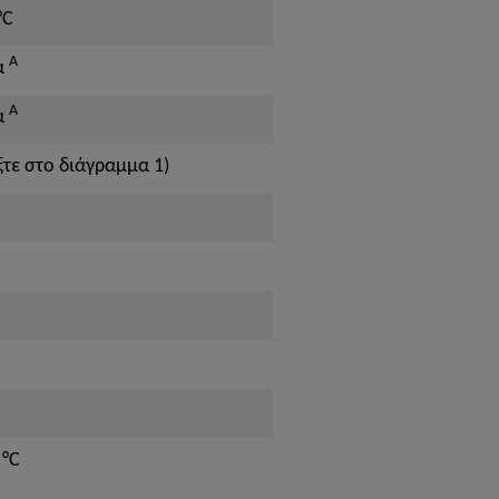
°C
A
ά
A
ά
ξτε στο διάγραμμα 1)
 °C