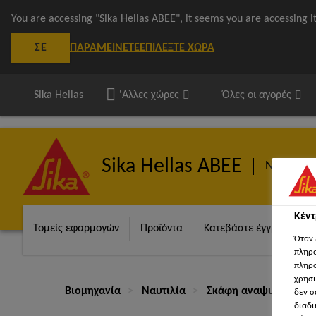
You are accessing "Sika Hellas ΑΒΕΕ", it seems you are accessing 
ΠΑΡΑΜΕΊΝΕΤΕ
ΕΠΙΛΈΞΤΕ ΧΏΡΑ
ΣΕ
Sika Hellas
'Αλλες χώρες
Όλες οι αγορές
Sika Hellas ΑΒΕΕ
Ναυτιλία
Κέν
Τομείς εφαρμογών
Προϊόντα
Κατεβάστε έγγραφα
Όταν 
πληρο
πληρο
χρησι
Βιομηχανία
Ναυτιλία
Σκάφη αναψυχής και 
δεν σ
διαδι