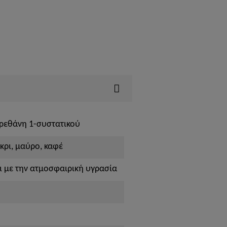
ρεθάνη 1-συστατικού
γκρι, μαύρο, καφέ
ι με την ατμοσφαιρική υγρασία