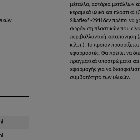
μέταλλα, αστάρια μετάλλων κα
κεραμικά υλικά και πλαστικά (G
νικών
Sikaflex®-291i δεν πρέπει να 
σφράγιση πλαστικών που είν
περιβαλλοντική καταπόνηση (π
κ.λ.π.). Το προϊόν προορίζετα
εφαρμοστές. Θα πρέπει να διε
πραγματικά υποστρώματα και 
εφαρμογής για να διασφαλιστ
συμβατότητα των υλικών.
l
ml
ml