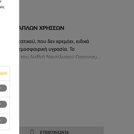
α
μός
ΙΚΟ ΠΟΛΛΑΠΛΩΝ ΧΡΗΣΕΩΝ
νός συστατικού, που δεν κρεμάει, ειδικά
με την ατμοσφαιρική υγρασία. Το
 πυρκαγιάς του Διεθνή Ναυτιλιακού Οργανισμού
εργό
ΕΠΙΚΟΙΝΩΝΙΑ