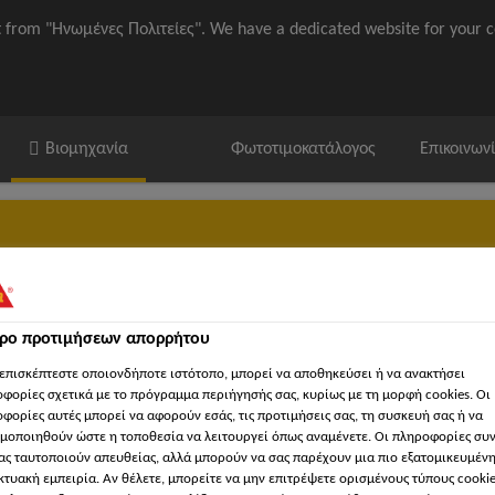
it from "Ηνωμένες Πολιτείες". We have a dedicated website for your c
Βιομηχανία
Φωτοτιμοκατάλογος
Επικοινων
τρο προτιμήσεων απορρήτου
Συχνές ερωτήσεις
Σχετικά με τον τομέα των ναυπηγικών εφαρμ
επισκέπτεστε οποιονδήποτε ιστότοπο, μπορεί να αποθηκεύσει ή να ανακτήσει
φορίες σχετικά με το πρόγραμμα περιήγησής σας, κυρίως με τη μορφή cookies. Οι
φορίες αυτές μπορεί να αφορούν εσάς, τις προτιμήσεις σας, τη συσκευή σας ή να
μοποιηθούν ώστε η τοποθεσία να λειτουργεί όπως αναμένετε. Οι πληροφορίες συ
ιστιοφόρα
Σφράγιση σε εσωτερικό χώρο
Sikaflex®-291i
ας ταυτοποιούν απευθείας, αλλά μπορούν να σας παρέχουν μια πιο εξατομικευμέν
κτυακή εμπειρία. Αν θέλετε, μπορείτε να μην επιτρέψετε ορισμένους τύπους cookie