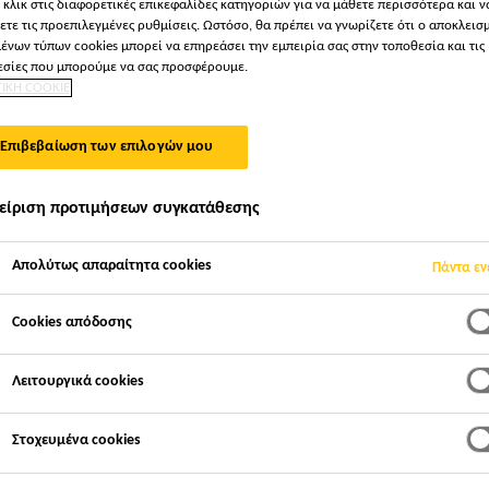
 κλικ στις διαφορετικές επικεφαλίδες κατηγοριών για να μάθετε περισσότερα και ν
Sikaflex®-291i
ετε τις προεπιλεγμένες ρυθμίσεις. Ωστόσο, θα πρέπει να γνωρίζετε ότι ο αποκλεισ
ένων τύπων cookies μπορεί να επηρεάσει την εμπειρία σας στην τοποθεσία και τις
σίες που μπορούμε να σας προσφέρουμε.
ΤΙΚΗ COOKIE
ΝΑΥΤΙΛΙΑΚΟ ΣΦΡΑΓΙΣΤΙΚΟ ΚΑΙ ΣΥΓΚΟΛΛΗΤ
Επιβεβαίωση των επιλογών μου
Το Sikaflex®-291i είναι σφραγιστικό πολυουρεθάνης ε
σχεδιασμένο για εφαρμογές ναυτιλίας, που ωριμάζει 
Sikaflex®-291i πληροί τα κριτήρια αργής μετάδοσης
είριση προτιμήσεων συγκατάθεσης
- International Maritime Organisation (ΙΜΟ).
Διαβάστε περισσότερα +
Απολύτως απαραίτητα cookies
Πάντα εν
Cookies απόδοσης
Πιστοποίηση βάσει ΙΜΟ
Σύνθεση 1-συστατικού
Λειτουργικά cookies
Υψηλής ελαστικότητας
Στοχευμένα cookies
ΒΡΕΊΤΕ ΚΑΤΆΣΤΗΜΑ SIKA