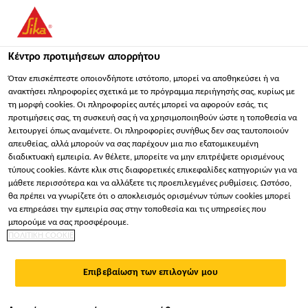
You are accessing "Sika Hellas ΑΒΕΕ", it seems you are
accessing it from "Ηνωμένες Πολιτείες". We have a dedicated
website for your country.
Κέντρο προτιμήσεων απορρήτου
Βιομηχανία
...
Sika® Cleaner PCA
ΠΑΡΑΜΕΊΝΕΤΕ
ΕΠΙΛΈΞΤΕ ΧΏΡΑ
ΣΕ
Όταν επισκέπτεστε οποιονδήποτε ιστότοπο, μπορεί να αποθηκεύσει ή να
ανακτήσει πληροφορίες σχετικά με το πρόγραμμα περιήγησής σας, κυρίως με
τη μορφή cookies. Οι πληροφορίες αυτές μπορεί να αφορούν εσάς, τις
προτιμήσεις σας, τη συσκευή σας ή να χρησιμοποιηθούν ώστε η τοποθεσία να
Sika Hellas ΑΒΕΕ
λειτουργεί όπως αναμένετε. Οι πληροφορίες συνήθως δεν σας ταυτοποιούν
απευθείας, αλλά μπορούν να σας παρέχουν μια πιο εξατομικευμένη
Sika® Cleaner PCA
διαδικτυακή εμπειρία. Αν θέλετε, μπορείτε να μην επιτρέψετε ορισμένους
τύπους cookies. Κάντε κλικ στις διαφορετικές επικεφαλίδες κατηγοριών για να
μάθετε περισσότερα και να αλλάξετε τις προεπιλεγμένες ρυθμίσεις. Ωστόσο,
ΣΠΟΓΓΟΣ ΚΑΘΑΡΙΣΜΟΥ & ΕΦΑΡΜΟΣΤΗΣ
θα πρέπει να γνωρίζετε ότι ο αποκλεισμός ορισμένων τύπων cookies μπορεί
να επηρεάσει την εμπειρία σας στην τοποθεσία και τις υπηρεσίες που
ΑΣΤΑΡΙΟΥ
μπορούμε να σας προσφέρουμε.
ΠΟΛΙΤΙΚΗ COOKIE
Το Sika® Cleaner PCA είναι ένα έξυπνο σφουγγαράκι
καθαρισμού με βάση αφρό μελαμίνης.
Επιβεβαίωση των επιλογών μου
Χρησιμοποιείται για την απομάκρυνση ρύπων ή τον
καθαρισμό παρμπρίζ και άλλων επιφανειών.