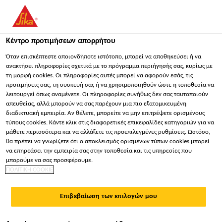
You are accessing "Sika Hellas ΑΒΕΕ", it seems you are
accessing it from "Ηνωμένες Πολιτείες". We have a dedicated
website for your country.
Κέντρο προτιμήσεων απορρήτου
Βιομηχανία
...
Sika® Cleaner G+P
ΠΑΡΑΜΕΊΝΕΤΕ
ΕΠΙΛΈΞΤΕ ΧΏΡΑ
ΣΕ
Όταν επισκέπτεστε οποιονδήποτε ιστότοπο, μπορεί να αποθηκεύσει ή να
ανακτήσει πληροφορίες σχετικά με το πρόγραμμα περιήγησής σας, κυρίως με
τη μορφή cookies. Οι πληροφορίες αυτές μπορεί να αφορούν εσάς, τις
προτιμήσεις σας, τη συσκευή σας ή να χρησιμοποιηθούν ώστε η τοποθεσία να
Sika Hellas ΑΒΕΕ
λειτουργεί όπως αναμένετε. Οι πληροφορίες συνήθως δεν σας ταυτοποιούν
απευθείας, αλλά μπορούν να σας παρέχουν μια πιο εξατομικευμένη
Sika® Cleaner G+P
διαδικτυακή εμπειρία. Αν θέλετε, μπορείτε να μην επιτρέψετε ορισμένους
τύπους cookies. Κάντε κλικ στις διαφορετικές επικεφαλίδες κατηγοριών για να
μάθετε περισσότερα και να αλλάξετε τις προεπιλεγμένες ρυθμίσεις. Ωστόσο,
ΥΔΑΤΙΚΗΣ ΒΑΣΗΣ ΚΑΘΑΡΙΣΤΙΚΟ ΓΙΑ
θα πρέπει να γνωρίζετε ότι ο αποκλεισμός ορισμένων τύπων cookies μπορεί
να επηρεάσει την εμπειρία σας στην τοποθεσία και τις υπηρεσίες που
ΥΠΟΣΤΡΩΜΑΤΑ ΑΠΟ ΠΛΑΣΤΙΚΟ ΚΑΙ ΓΥΑΛΙ
μπορούμε να σας προσφέρουμε.
ΠΟΛΙΤΙΚΗ COOKIE
Το Sika® Cleaner G+P είναι υδατικής βάσης, με
αλκοόλη, διαφανές ανοιχτό μπλε καθαριστικό για
Επιβεβαίωση των επιλογών μου
γυαλί, πλαστικά και μη πορώδη υποστρώματα. Το
Sika® Cleaner G+P μπορεί να χρησιμοποιηθεί για