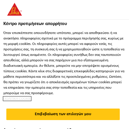
You are accessing "Sika Hellas ΑΒΕΕ", it seems you are
accessing it from "Ηνωμένες Πολιτείες". We have a dedicated
website for your country.
Κέντρο προτιμήσεων απορρήτου
Βιομηχανία
...
Sikaflex®-527 AT
ΠΑΡΑΜΕΊΝΕΤΕ
ΕΠΙΛΈΞΤΕ ΧΏΡΑ
ΣΕ
Όταν επισκέπτεστε οποιονδήποτε ιστότοπο, μπορεί να αποθηκεύσει ή να
ανακτήσει πληροφορίες σχετικά με το πρόγραμμα περιήγησής σας, κυρίως με
τη μορφή cookies. Οι πληροφορίες αυτές μπορεί να αφορούν εσάς, τις
προτιμήσεις σας, τη συσκευή σας ή να χρησιμοποιηθούν ώστε η τοποθεσία να
Sika Hellas ΑΒΕΕ
λειτουργεί όπως αναμένετε. Οι πληροφορίες συνήθως δεν σας ταυτοποιούν
απευθείας, αλλά μπορούν να σας παρέχουν μια πιο εξατομικευμένη
Sikaflex®-527 AT
διαδικτυακή εμπειρία. Αν θέλετε, μπορείτε να μην επιτρέψετε ορισμένους
τύπους cookies. Κάντε κλικ στις διαφορετικές επικεφαλίδες κατηγοριών για να
μάθετε περισσότερα και να αλλάξετε τις προεπιλεγμένες ρυθμίσεις. Ωστόσο,
Σφραγιστικό χωρίς ισοκυανικά, με
θα πρέπει να γνωρίζετε ότι ο αποκλεισμός ορισμένων τύπων cookies μπορεί
να επηρεάσει την εμπειρία σας στην τοποθεσία και τις υπηρεσίες που
μειωμένες απαιτήσεις προετοιμασίας
μπορούμε να σας προσφέρουμε.
ΠΟΛΙΤΙΚΗ COOKIE
υποστρώματος
Το Sikaflex®-527 AT είναι σφραγιστικό υβριδικής
Επιβεβαίωση των επιλογών μου
πολυουρεθάνης ενός συστατικού που ωριμάζει με
την ατμοσφαιρική υγρασία. Χρησιμοποιείται σε