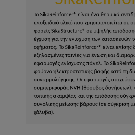
Το SikaReinforcer® είναι ένα θερμικά αντ
εποξειδικό υλικό που χρησιμοποιείται σε 
φορείς SikaStructure® σε υψηλής απόδοση
έγχυση για την ενίσχυση των κατασκευών 
οχήματος. Το SikaReinforcer® είναι επίσης 
εξηλασμένες ταινίες για ένωση και διαμο
εφαρμογές ενίσχυσης πάνελ. Το SikaReinfo
φούρνο ηλεκτροστατικής βαφής κατά τη δι
συναρμολόγησης. Οι εφαρμογές στοχεύουν
συμπεριφοράς NVH (θόρυβος δονήσεων), τ
τοπικής ακαμψίας και της απόδοσης σύγκρο
συνολικής μείωσης βάρους (σε σύγκριση με
χάλυβα).