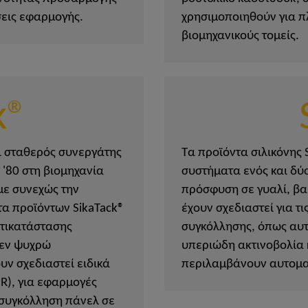
σεις εφαρμογής.
χρησιμοποιηθούν για π
βιομηχανικούς τομείς.
k®
ι σταθερός συνεργάτης
Τα προϊόντα σιλικόνης 
 '80 στη βιομηχανία
συστήματα ενός και δύο
με συνεχώς την
πρόσφυση σε γυαλί, βα
τα προϊόντων SikaTack®
έχουν σχεδιαστεί για τ
ντικατάστασης
συγκόλλησης, όπως αυτ
 εν ψυχρώ
υπεριώδη ακτινοβολία 
υν σχεδιαστεί ειδικά
περιλαμβάνουν αυτοματ
R), για εφαρμογές
συγκόλληση πάνελ σε