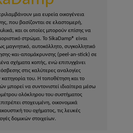
εριλαμβάνουν μια ευρεία οικογένεια
ς, που βασίζονται σε ελαστομερή,
υλικά, και οι οποίες μπορούν επίσης να
ιοριστικό στρώμα. Το SikaDamp® είναι
ως μαγνητικό, αυτοκόλλητο, συγκολλητικό
ησης-και-απομάκρυνσης (peel-an-stick) σε
ένα σχήματα κοπής, ενώ επιτυγχάνει
όσβεσης στις καλύτερες αναλογίες
κατηγορία του. Η τοποθέτηση και το
ών μπορεί να συντονιστεί ιδιαίτερα μέσω
ομέτρου ολόκληρου του συστήματος
επιτρέπει στοχευμένη, οικονομικά
κουστική του οχήματος, τις λευκές
ογές δομικών στοιχείων.