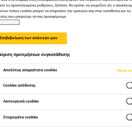
ετε τις προεπιλεγμένες ρυθμίσεις. Ωστόσο, θα πρέπει να γνωρίζετε ότι ο αποκλεισ
ένων τύπων cookies μπορεί να επηρεάσει την εμπειρία σας στην τοποθεσία και τις
σίες που μπορούμε να σας προσφέρουμε.
ΑΙ ΕΜΠΟΡΙΚΆ ΣΉΜΑ
ΤΙΚΗ COOKIE
Επιβεβαίωση των επιλογών μου
είριση προτιμήσεων συγκατάθεσης
Απολύτως απαραίτητα cookies
Πάντα εν
Cookies απόδοσης
Λειτουργικά cookies
ένη εταιρεία χημικών και η εμπιστοσύνη είναι η β
α, η Sika επικεντρώνεται στην ποιότητα των εμ
Στοχευμένα cookies
υτόχρονα τη βιομηχανία με τις καινοτομίες της