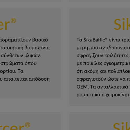
er®
Si
ιαδραματίζουν βασικό
Τα SikaBaffle® είναι τ
ταποιητική βιομηχανία
μέρη που αντιδρούν στη
 σύνθετων υλικών.
σφραγίζουν κοιλότητες.
ποστρώματα όπου
με ποικίλες ογκομετρικ
ορτίου. Τα
ότι ακόμη και πολύπλο
ου απαιτείται απόδοση
σφραγιστούν ώστε να 
OEM. Τα ανταλλακτικά 
ρομποτικά ή χειροκίνητ
rcer®
S