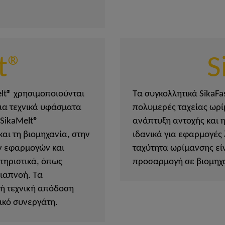
t®
S
lt® χρησιμοποιούνται
Τα συγκολλητικά SikaFa
ια τεχνικά υφάσματα
πολυμερές ταχείας ωρί
 SikaMelt®
ανάπτυξη αντοχής και 
αι τη βιομηχανία, στην
ιδανικά για εφαρμογές
ν εφαρμογών και
ταχύτητα ωρίμανσης εί
τηριστικά, όπως
προσαρμογή σε βιομηχα
διαπνοή. Τα
ή τεχνική απόδοση
τικό συνεργάτη.