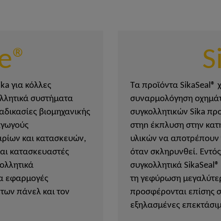
ce®
S
ika για κόλλες
Τα προϊόντα SikaSeal® 
λλητικά συστήματα
συναρμολόγηση οχημάτω
αδικασίες βιομηχανικής
συγκολλητικών Sika πρ
αγωγούς
στηn έκπλυση στην κατη
ρίων και κατασκευών,
υλικών να αποτρέπουν
αι κατασκευαστές
όταν σκληρυνθεί. Εντό
κολλητικά
συγκολλητικά SikaSeal®
ια εφαρμογές
τη γεφύρωση μεγαλύτερ
των πάνελ και τον
προσφέρονται επίσης σ
εξηλασμένες επεκτάσιμε