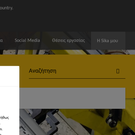
ountry.
ία
Social Media
Θέσεις εργασίας
Η Sika μου
νήθως
η
s.
α