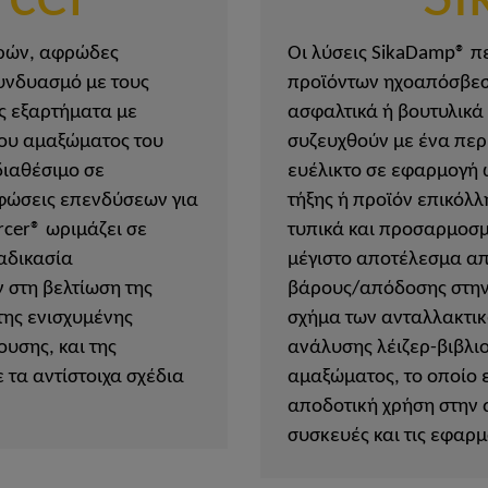
ιδρών, αφρώδες
Οι λύσεις SikaDamp® π
συνδυασμό με τους
προϊόντων ηχοαπόσβεση
ς εξαρτήματα με
ασφαλτικά ή βουτυλικά 
του αμαξώματος του
συζευχθούν με ένα περ
διαθέσιμο σε
ευέλικτο σε εφαρμογή 
ρφώσεις επενδύσεων για
τήξης ή προϊόν επικόλλ
rcer® ωριμάζει σε
τυπικά και προσαρμοσμ
αδικασία
μέγιστο αποτέλεσμα απ
 στη βελτίωση της
βάρους/απόδοσης στην 
ης ενισχυμένης
σχήμα των ανταλλακτικ
υσης, και της
ανάλυσης λέιζερ-βιβλι
 τα αντίστοιχα σχέδια
αμαξώματος, το οποίο 
αποδοτική χρήση στην α
συσκευές και τις εφαρμ