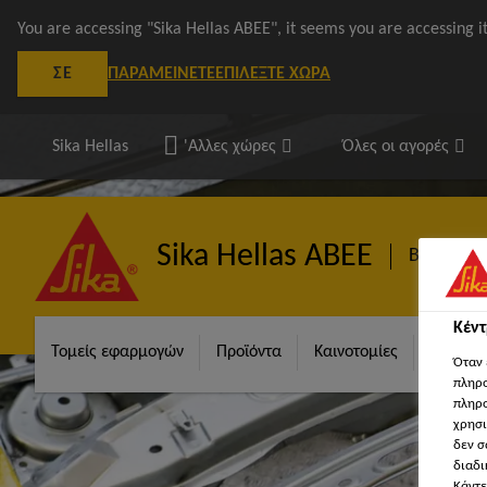
You are accessing "Sika Hellas ΑΒΕΕ", it seems you are accessing 
ΠΑΡΑΜΕΊΝΕΤΕ
ΕΠΙΛΈΞΤΕ ΧΏΡΑ
ΣΕ
Sika Hellas
'Αλλες χώρες
Όλες οι αγορές
Sika Hellas ΑΒΕΕ
Βιομηχαν
Κέν
Τομείς εφαρμογών
Προϊόντα
Καινοτομίες
Υπηρεσ
Όταν 
πληρο
πληρο
χρησι
δεν σ
διαδι
Κάντε