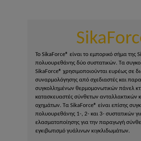
SikaFor
Το SikaForce® είναι το εμπορικό σήμα της S
πολυουρεθάνης δύο συστατικών. Τα συγκο
SikaForce® χρησιμοποιούνται ευρέως σε δι
συναρμολόγησης από σχεδιαστές και παρ
συγκολλημένων θερμομονωτικών πάνελ κτι
κατασκευαστές σύνθετων ανταλλακτικών κ
οχημάτων. Τα SikaForce® είναι επίσης συγ
πολυουρεθάνης 1-, 2- και 3- συστατικών γ
ελασματοποίησης για την παραγωγή σύνθε
εγκιβωτισμό γυάλινων κιγκλιδωμάτων.