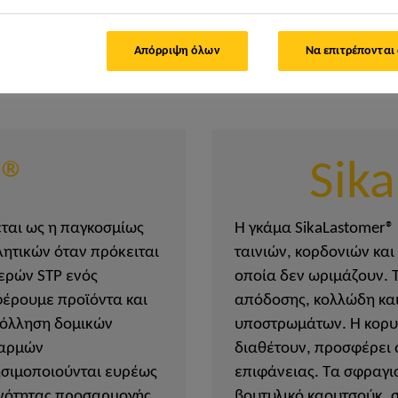
οτόμες και ανθεκτικές λύσεις σφράγισης και συγ
αλύψτε τις κορυφαίες τεχνολογίες μας στη συγ
Απόρριψη όλων
Να επιτρέπονται
 προστασία.
x®
Sik
εται ως η παγκοσμίως
Η γκάμα SikaLastomer®
ητικών όταν πρόκειται
ταινιών, κορδονιών και
ερών STP ενός
οποία δεν ωριμάζουν. 
φέρουμε προϊόντα και
απόδοσης, κολλώδη και
κόλληση δομικών
υποστρωμάτων. Η κορυ
 αρμών
διαθέτουν, προσφέρει 
ησιμοποιούνται ευρέως
επιφάνειας. Τα σφραγισ
ανότητας προσαρμογής
βουτυλικό καουτσούκ,