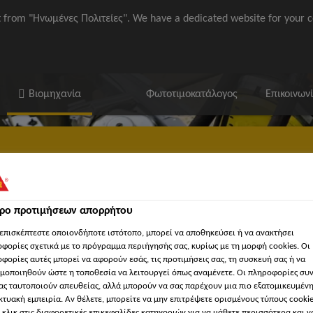
it from "Ηνωμένες Πολιτείες". We have a dedicated website for your c
Βιομηχανία
Φωτοτιμοκατάλογος
Επικοινων
ία τομείς
τρο προτιμήσεων απορρήτου
ίες
Σχετικά με τον Τομέα Βιομηχανικών Εφαρμογών
επισκέπτεστε οποιονδήποτε ιστότοπο, μπορεί να αποθηκεύσει ή να ανακτήσει
φορίες σχετικά με το πρόγραμμα περιήγησής σας, κυρίως με τη μορφή cookies. Οι
φορίες αυτές μπορεί να αφορούν εσάς, τις προτιμήσεις σας, τη συσκευή σας ή να
μοποιηθούν ώστε η τοποθεσία να λειτουργεί όπως αναμένετε. Οι πληροφορίες συ
ας ταυτοποιούν απευθείας, αλλά μπορούν να σας παρέχουν μια πιο εξατομικευμέν
κτυακή εμπειρία. Αν θέλετε, μπορείτε να μην επιτρέψετε ορισμένους τύπους cookie
 κλικ στις διαφορετικές επικεφαλίδες κατηγοριών για να μάθετε περισσότερα και ν