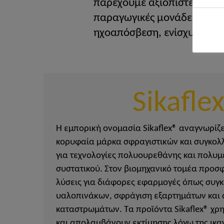
παρέχουμε αξιόπιστες, καιν
παραγωγικές μονάδες. Ανακ
ηχοαπόσβεση, ενίσχυση και
Sikafle
Η εμπορική ονομασία Sikaflex® αναγνωρίζ
κορυφαία μάρκα σφραγιστικών και συγκολλ
για τεχνολογίες πολυουρεθάνης και πολυμ
συστατικού. Στον βιομηχανικό τομέα προσ
λύσεις για διάφορες εφαρμογές όπως συγ
υαλοπινάκων, σφράγιση εξαρτημάτων και
καταστρωμάτων. Τα προϊόντα Sikaflex® χρ
και απολαμβάνουν εκτίμησης λόγω της ικ