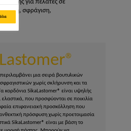
κόλλησης για πελάτες σε
κόλληση, σφράγιση,
 όλα
aLastomer®
 περιλαμβάνει μια σειρά βουτυλικών
 σφραγιστικών χωρίς σκλήρυνση και τα
Τα κορδόνια SikaLastomer® είναι υψηλής
 ελαστικά, που προσφύονται σε ποικιλία
φαία επιφανειακή προσκόλληση που
ανθεκτική πρόσφυση χωρίς προετοιμασία
τικά SikaLastomer® είναι με βάση το
 σε μορφή πάστας. Μπορούν να