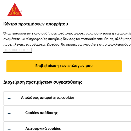
You are accessing "Sika Hellas ΑΒΕΕ", it seems you are accessing 
ΠΑΡΑΜΕΊΝΕΤΕ
ΕΠΙΛΈΞΤΕ ΧΏΡΑ
ΣΕ
SIKA @ IAA
Κέντρο προτιμήσεων απορρήτου
Όταν επισκέπτεστε οποιονδήποτε ιστότοπο, μπορεί να αποθηκεύσει ή να ανακτήσ
COMMERCIAL
Sika Hellas ΑΒΕΕ
αναμένετε. Οι πληροφορίες συνήθως δεν σας ταυτοποιούν απευθείας, αλλά μπορού
προεπιλεγμένες ρυθμίσεις. Ωστόσο, θα πρέπει να γνωρίζετε ότι ο αποκλεισμός 
ΠΟΛΙΤΙΚΗ COOKIE
VEHICLES
Επιβεβαίωση των επιλογών μου
Βιομηχανία
...
Sika @ IAA Commercial Vehicles
Διαχείριση προτιμήσεων συγκατάθεσης
Απολύτως απαραίτητα cookies
24/09/2020 - 30/09/2020
HANNOVER, GERMANY
Cookies απόδοσης
The IAA Commercial Vehicles in 2020 will address the
Λειτουργικά cookies