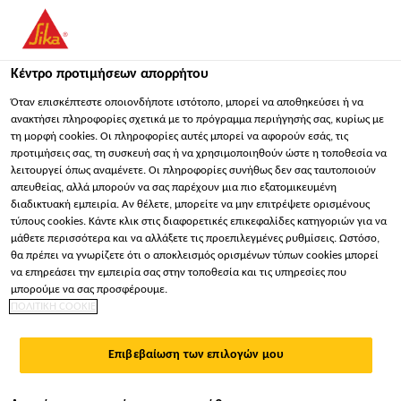
You are accessing "Sika Hellas ΑΒΕΕ", it seems you are
accessing it from "Ηνωμένες Πολιτείες". We have a dedicated
website for your country.
Κέντρο προτιμήσεων απορρήτου
ΠΑΡΑΜΕΊΝΕΤΕ
ΕΠΙΛΈΞΤΕ ΧΏΡΑ
ΣΕ
Όταν επισκέπτεστε οποιονδήποτε ιστότοπο, μπορεί να αποθηκεύσει ή να
ανακτήσει πληροφορίες σχετικά με το πρόγραμμα περιήγησής σας, κυρίως με
τη μορφή cookies. Οι πληροφορίες αυτές μπορεί να αφορούν εσάς, τις
προτιμήσεις σας, τη συσκευή σας ή να χρησιμοποιηθούν ώστε η τοποθεσία να
Sika Hellas ΑΒΕΕ
λειτουργεί όπως αναμένετε. Οι πληροφορίες συνήθως δεν σας ταυτοποιούν
απευθείας, αλλά μπορούν να σας παρέχουν μια πιο εξατομικευμένη
διαδικτυακή εμπειρία. Αν θέλετε, μπορείτε να μην επιτρέψετε ορισμένους
τύπους cookies. Κάντε κλικ στις διαφορετικές επικεφαλίδες κατηγοριών για να
μάθετε περισσότερα και να αλλάξετε τις προεπιλεγμένες ρυθμίσεις. Ωστόσο,
ΠΡΟΪΌΝΤΑ
θα πρέπει να γνωρίζετε ότι ο αποκλεισμός ορισμένων τύπων cookies μπορεί
να επηρεάσει την εμπειρία σας στην τοποθεσία και τις υπηρεσίες που
ΚΑΤΑΣΚΕΥΑΣΤΙΚΏΝ
μπορούμε να σας προσφέρουμε.
ΠΟΛΙΤΙΚΗ COOKIE
ΣΤΟΙΧΕΊΩΝ
Επιβεβαίωση των επιλογών μου